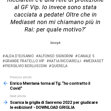
al GF Vip. Io invece sono stata
cacciata a pedate! Oltre che in
Mediaset non mi chiamano più in
Rai: per quale motivo?
“
biccy.it
ALDA D'EUSANIO
ALFONSO SIGNORINI
CANALE 5
GRANDE FRATELLO VIP
KATIA RICCIARELLI
MEDIASET
PIERSILVIO BERLUSCONI
QUERELA
Previous article
See
more
Enrico Mentana torna al Tg: “ho contratto il
Covid”
Next article
Scarica la griglia di Sanremo 2022 per giudicare
le esibizioni! - DOWNLOAD GRIGLIA