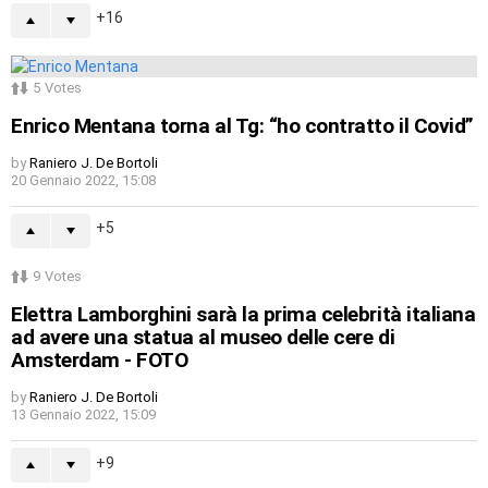
16
5
Votes
Enrico Mentana torna al Tg: “ho contratto il Covid”
by
Raniero J. De Bortoli
20 Gennaio 2022, 15:08
5
9
Votes
Elettra Lamborghini sarà la prima celebrità italiana
ad avere una statua al museo delle cere di
Amsterdam - FOTO
by
Raniero J. De Bortoli
13 Gennaio 2022, 15:09
9