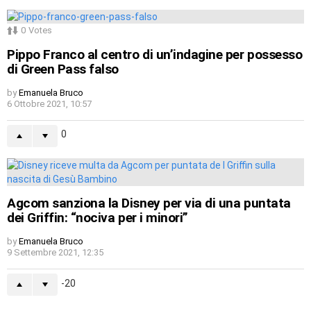
0
Votes
Pippo Franco al centro di un’indagine per possesso
di Green Pass falso
by
Emanuela Bruco
6 Ottobre 2021, 10:57
0
Agcom sanziona la Disney per via di una puntata
dei Griffin: “nociva per i minori”
by
Emanuela Bruco
9 Settembre 2021, 12:35
-20