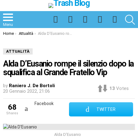
Facebook
Twitter
Instagram
Spotify
TikTok
S
Menu
You are here:
Home
Attualità
Alda D’Eusanio rompe il silenzio dopo la squalifica al Grande Fratello Vip
ATTUALITÀ
Alda D’Eusanio rompe il silenzio dopo la
squalifica al Grande Fratello Vip
by
Raniero J. De Bortoli
13
Votes
20 Gennaio 2022, 21:06
Facebook
68
TWITTER
shares
Alda D'Eusanio