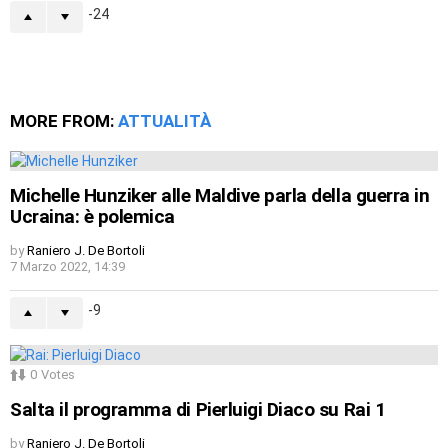
-24
MORE FROM:
ATTUALITÀ
Michelle Hunziker alle Maldive parla della guerra in
Ucraina: è polemica
by
Raniero J. De Bortoli
7 Marzo 2022, 14:39
-9
0
Votes
Salta il programma di Pierluigi Diaco su Rai 1
by
Raniero J. De Bortoli