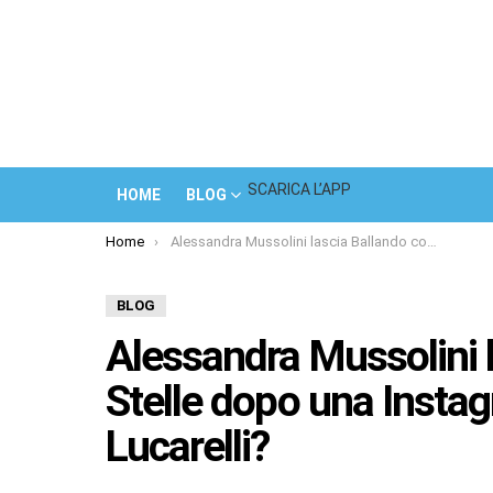
SCARICA L’APP
HOME
BLOG
You are here:
Home
Alessandra Mussolini lascia Ballando con le Stelle dopo una Instagram Story di Selvaggia Lucarelli?
BLOG
Alessandra Mussolini l
Stelle dopo una Instag
Lucarelli?