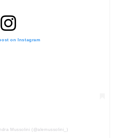
 post on Instagram
ndra Mussolini (@alemussolini_)