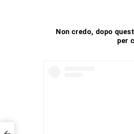
Non credo, dopo questo
per 
 me