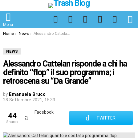
Facebook
Twitter
Instagram
Spotify
TikTok
S
Menu
You are here:
Home
News
Alessandro Cattelan risponde a chi ha definito “flop” il suo programma; i retroscena su “Da Grande”
NEWS
Alessandro Cattelan risponde a chi ha
definito “flop” il suo programma; i
retroscena su “Da Grande”
by
Emanuela Bruco
28 Settembre 2021, 15:33
Facebook
44
TWITTER
shares