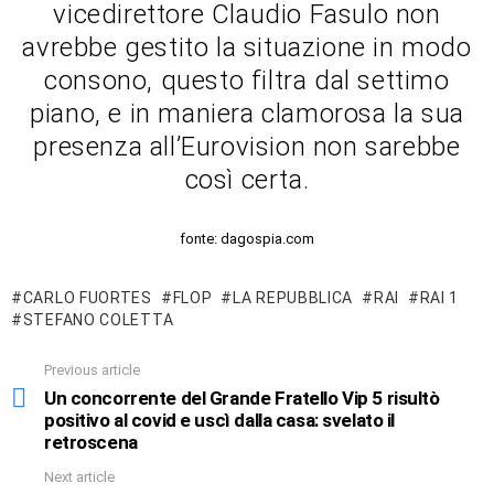
vicedirettore Claudio Fasulo non
avrebbe gestito la situazione in modo
consono, questo filtra dal settimo
piano, e in maniera clamorosa la sua
presenza all’Eurovision non sarebbe
così certa.
fonte: dagospia.com
CARLO FUORTES
FLOP
LA REPUBBLICA
RAI
RAI 1
STEFANO COLETTA
Previous article
See
more
Un concorrente del Grande Fratello Vip 5 risultò
positivo al covid e uscì dalla casa: svelato il
retroscena
Next article