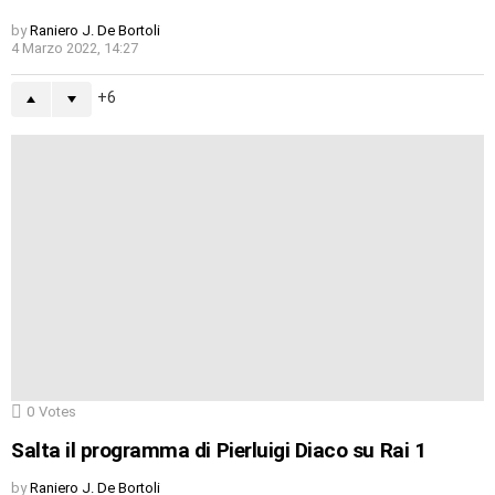
by
Raniero J. De Bortoli
4 Marzo 2022, 14:27
6
0
Votes
Salta il programma di Pierluigi Diaco su Rai 1
by
Raniero J. De Bortoli