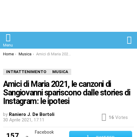
S
Menu
You are here:
Home
Musica
Amici di Maria 2021, le canzoni di Sangiovanni spariscono dalle stories di Instagram: le ipotesi
INTRATTENIMENTO
MUSICA
Amici di Maria 2021, le canzoni di
Sangiovanni spariscono dalle stories di
Instagram: le ipotesi
by
Raniero J. De Bortoli
16
Votes
30 Aprile 2021, 17:11
Facebook
157