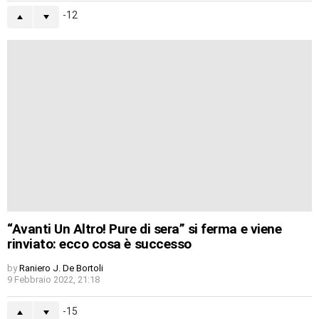
-12
“Avanti Un Altro! Pure di sera” si ferma e viene
rinviato: ecco cosa è successo
by
Raniero J. De Bortoli
9 Febbraio 2022, 21:18
-15