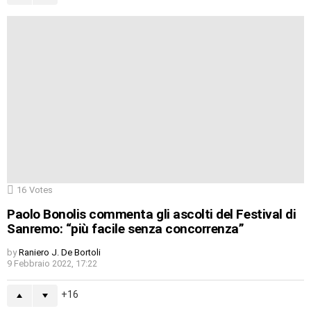
16
Votes
Paolo Bonolis commenta gli ascolti del Festival di
Sanremo: “più facile senza concorrenza”
by
Raniero J. De Bortoli
9 Febbraio 2022, 17:22
16