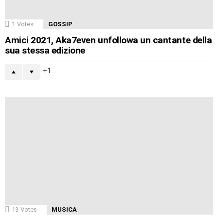
1
Votes
GOSSIP
Amici 2021, Aka7even unfollowa un cantante della
sua stessa edizione
1
13
Votes
MUSICA