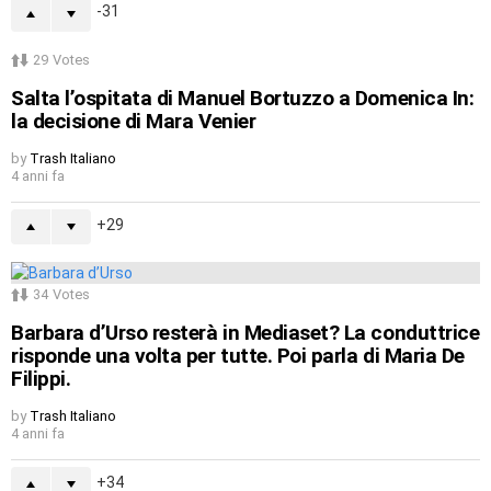
-31
29
Votes
Salta l’ospitata di Manuel Bortuzzo a Domenica In:
la decisione di Mara Venier
by
Trash Italiano
4 anni fa
29
34
Votes
Barbara d’Urso resterà in Mediaset? La conduttrice
risponde una volta per tutte. Poi parla di Maria De
Filippi.
by
Trash Italiano
4 anni fa
34