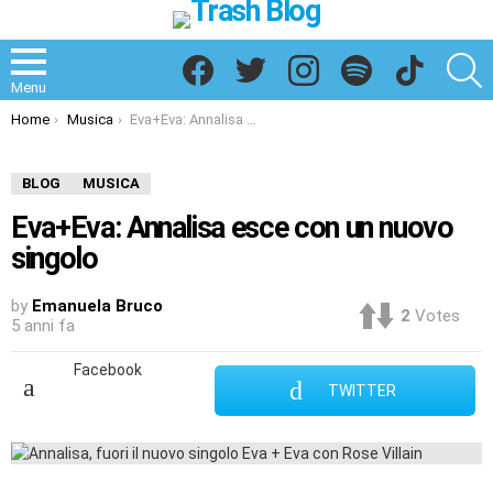
Facebook
Twitter
Instagram
Spotify
TikTok
S
Menu
You are here:
Home
Musica
Eva+Eva: Annalisa esce con un nuovo singolo
BLOG
MUSICA
Eva+Eva: Annalisa esce con un nuovo
singolo
by
Emanuela Bruco
2
Votes
5 anni fa
Facebook
TWITTER