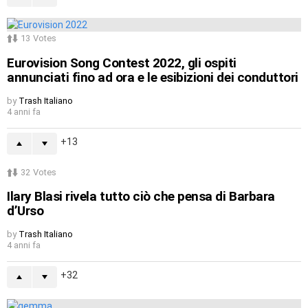
13
Votes
Eurovision Song Contest 2022, gli ospiti
annunciati fino ad ora e le esibizioni dei conduttori
by
Trash Italiano
4 anni fa
13
32
Votes
Ilary Blasi rivela tutto ciò che pensa di Barbara
d’Urso
by
Trash Italiano
4 anni fa
32