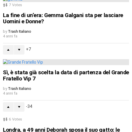
7
Votes
La fine di un’era: Gemma Galgani sta per lasciare
Uomini e Donne?
by
Trash Italiano
4 anni fa
7
Sì, è stata già scelta la data di partenza del Grande
Fratello Vip 7
by
Trash Italiano
4 anni fa
-34
6
Votes
Londra, a 49 anni Deborah sposa il suo gatto: le