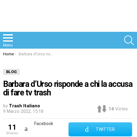
S
Menu
You are here:
Home
Barbara d’Urso risponde a chi la accusa di fare tv trash
BLOG
Barbara d’Urso risponde a chi la accusa
di fare tv trash
by
Trash Italiano
14
Votes
9 Marzo 2022, 15:18
Facebook
11
TWITTER
shares