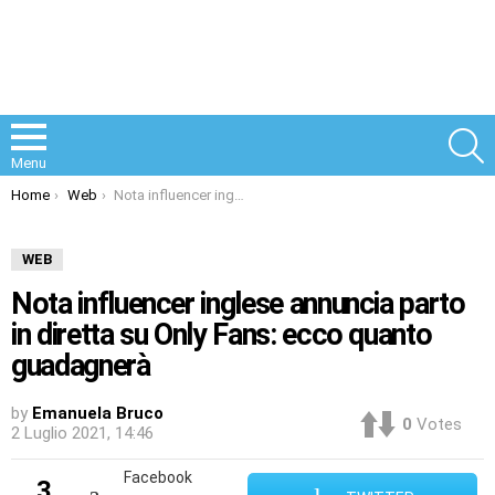
S
Menu
You are here:
Home
Web
Nota influencer inglese annuncia parto in diretta su Only Fans: ecco quanto guadagnerà
WEB
Nota influencer inglese annuncia parto
in diretta su Only Fans: ecco quanto
guadagnerà
by
Emanuela Bruco
0
Votes
2 Luglio 2021, 14:46
Facebook
3