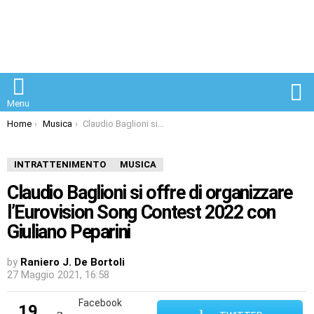
S
Menu
You are here:
Home
Musica
Claudio Baglioni si offre di organizzare l’Eurovision Song Contest 2022 con Giuliano Peparini
INTRATTENIMENTO
MUSICA
Claudio Baglioni si offre di organizzare
l’Eurovision Song Contest 2022 con
Giuliano Peparini
by
Raniero J. De Bortoli
27 Maggio 2021, 16:58
Facebook
19