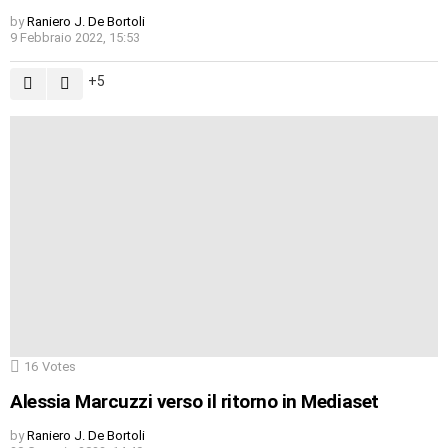
by
Raniero J. De Bortoli
9 Febbraio 2022, 15:53
5
16
Votes
Alessia Marcuzzi verso il ritorno in Mediaset
by
Raniero J. De Bortoli