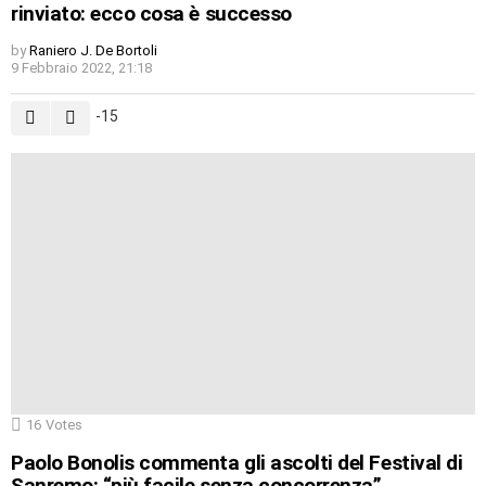
rinviato: ecco cosa è successo
by
Raniero J. De Bortoli
9 Febbraio 2022, 21:18
-15
16
Votes
Paolo Bonolis commenta gli ascolti del Festival di
Sanremo: “più facile senza concorrenza”