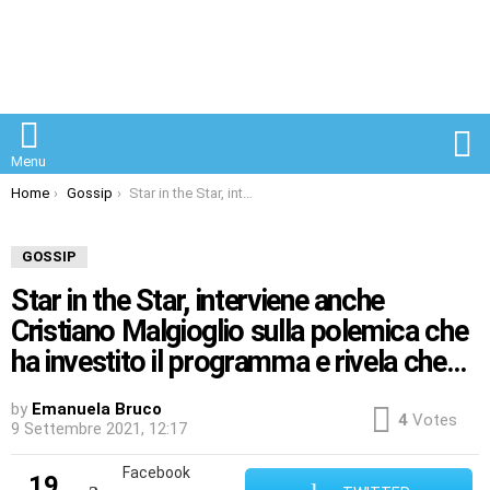
S
Menu
You are here:
Home
Gossip
Star in the Star, interviene anche Cristiano Malgioglio sulla polemica che ha investito il programma e rivela che…
GOSSIP
Star in the Star, interviene anche
Cristiano Malgioglio sulla polemica che
ha investito il programma e rivela che…
by
Emanuela Bruco
4
Votes
9 Settembre 2021, 12:17
Facebook
19