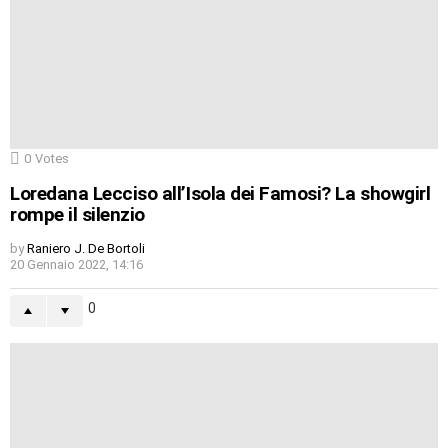
0
Votes
Loredana Lecciso all’Isola dei Famosi? La showgirl
rompe il silenzio
by
Raniero J. De Bortoli
20 Gennaio 2022, 14:16
0