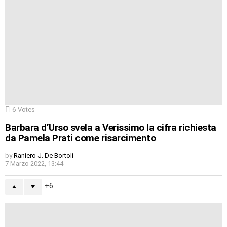
6
Votes
Barbara d’Urso svela a Verissimo la cifra richiesta
da Pamela Prati come risarcimento
by
Raniero J. De Bortoli
7 Marzo 2022, 13:44
6