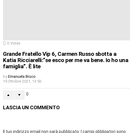
0
Votes
Grande Fratello Vip 6, Carmen Russo sbotta a
Katia Ricciarelli:”se esco per me va bene. Io ho una
famiglia”. È lite
by
Emanuela Bruco
19 Ottobre 2021, 13:56
0
LASCIA UN COMMENTO
Il tuo indirizzo email non sarà pubblicato.
I campi obbligatori sono