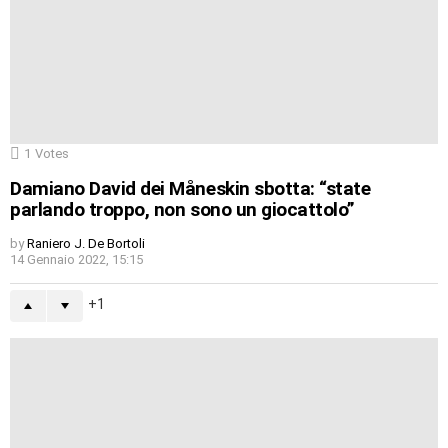
1
Votes
Damiano David dei Måneskin sbotta: “state
parlando troppo, non sono un giocattolo”
by
Raniero J. De Bortoli
14 Gennaio 2022, 15:15
1