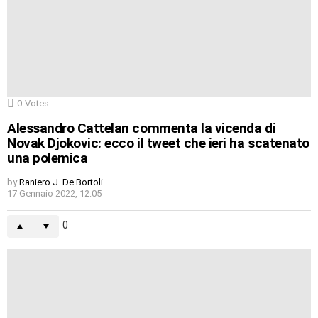
0
Votes
Alessandro Cattelan commenta la vicenda di
Novak Djokovic: ecco il tweet che ieri ha scatenato
una polemica
by
Raniero J. De Bortoli
17 Gennaio 2022, 12:05
0