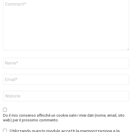
Commento
*
Nome
*
Email
*
Sito
web
Do il mio consenso affinché un cookie salvi i miei dati (nome, email, sito
web) per il prossimo commento.
Utilizzando questo modulo accetti la memorizzazione e la