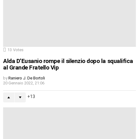
13
Votes
Alda D’Eusanio rompe il silenzio dopo la squalifica
al Grande Fratello Vip
by
Raniero J. De Bortoli
20 Gennaio 2022, 21:06
13