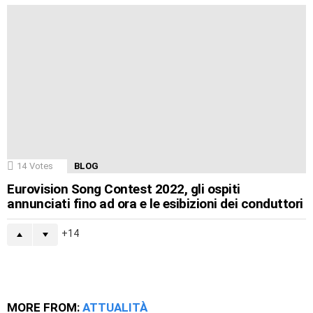
14
Votes
BLOG
Eurovision Song Contest 2022, gli ospiti
annunciati fino ad ora e le esibizioni dei conduttori
14
MORE FROM:
ATTUALITÀ