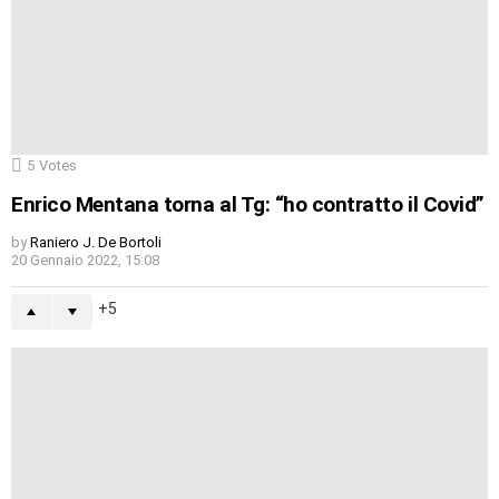
5
Votes
Enrico Mentana torna al Tg: “ho contratto il Covid”
by
Raniero J. De Bortoli
20 Gennaio 2022, 15:08
5