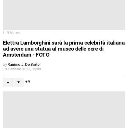
9
Votes
Elettra Lamborghini sarà la prima celebrità italiana
ad avere una statua al museo delle cere di
Amsterdam - FOTO
by
Raniero J. De Bortoli
13 Gennaio 2022, 15:09
9