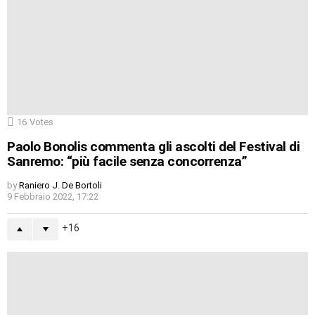
16
Votes
Paolo Bonolis commenta gli ascolti del Festival di
Sanremo: “più facile senza concorrenza”
by
Raniero J. De Bortoli
9 Febbraio 2022, 17:22
16