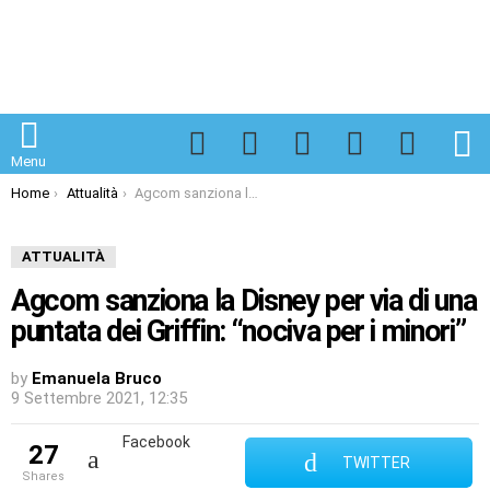
Facebook
Twitter
Instagram
Spotify
TikTok
S
Menu
You are here:
Home
Attualità
Agcom sanziona la Disney per via di una puntata dei Griffin: “nociva per i minori”
ATTUALITÀ
Agcom sanziona la Disney per via di una
puntata dei Griffin: “nociva per i minori”
by
Emanuela Bruco
9 Settembre 2021, 12:35
Facebook
27
TWITTER
shares