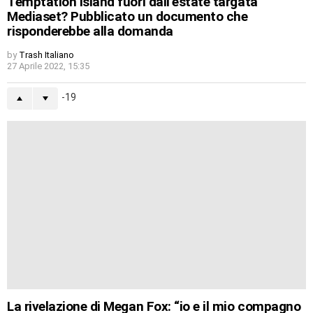
Temptation Island fuori dall’estate targata
Mediaset? Pubblicato un documento che
risponderebbe alla domanda
by
Trash Italiano
27 Aprile 2022, 15:35
-19
La rivelazione di Megan Fox: “io e il mio compagno