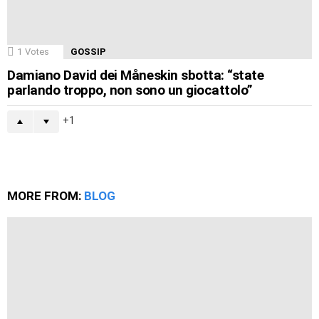
1
Votes
GOSSIP
Damiano David dei Måneskin sbotta: “state
parlando troppo, non sono un giocattolo”
1
MORE FROM:
BLOG