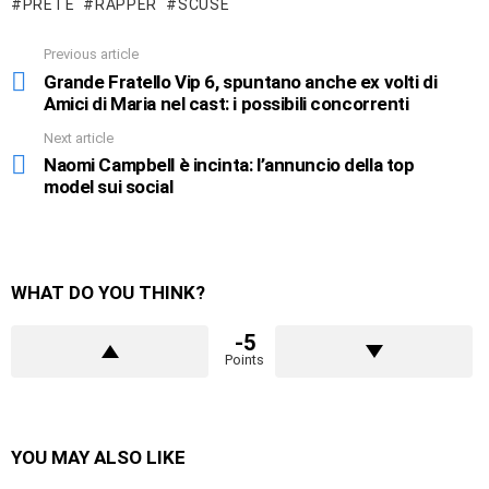
PRETE
RAPPER
SCUSE
Previous article
See
more
Grande Fratello Vip 6, spuntano anche ex volti di
Amici di Maria nel cast: i possibili concorrenti
Next article
Naomi Campbell è incinta: l’annuncio della top
model sui social
WHAT DO YOU THINK?
-5
Points
YOU MAY ALSO LIKE