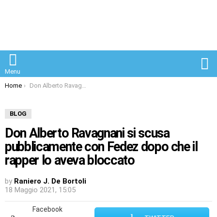
S
Menu
You are here:
Home
Don Alberto Ravagnani si scusa pubblicamente con Fedez dopo che il rapper lo aveva bloccato
BLOG
Don Alberto Ravagnani si scusa
pubblicamente con Fedez dopo che il
rapper lo aveva bloccato
by
Raniero J. De Bortoli
18 Maggio 2021, 15:05
Facebook