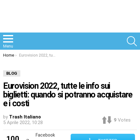
S
Menu
You are here:
Home
Eurovision 2022, tutte le info sui biglietti: quando si potranno acquistare e i costi
BLOG
Eurovision 2022, tutte le info sui
biglietti: quando si potranno acquistare
e i costi
by
Trash Italiano
9
Votes
5 Aprile 2022, 10:28
Facebook
100