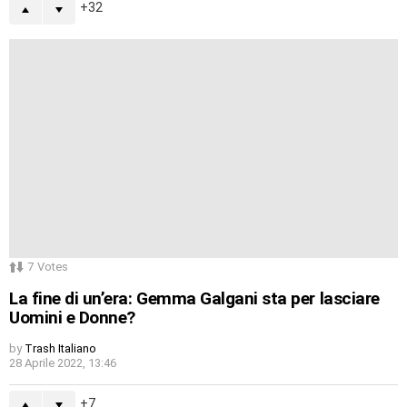
32
7
Votes
La fine di un’era: Gemma Galgani sta per lasciare
Uomini e Donne?
by
Trash Italiano
28 Aprile 2022, 13:46
7