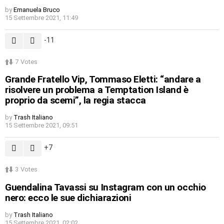
by
Emanuela Bruco
15 Settembre 2021, 11:49
-11
7
Votes
Grande Fratello Vip, Tommaso Eletti: “andare a
risolvere un problema a Temptation Island è
proprio da scemi”, la regia stacca
by
Trash Italiano
15 Settembre 2021, 09:51
7
3
Votes
Guendalina Tavassi su Instagram con un occhio
nero: ecco le sue dichiarazioni
by
Trash Italiano
15 Settembre 2021, 02:02