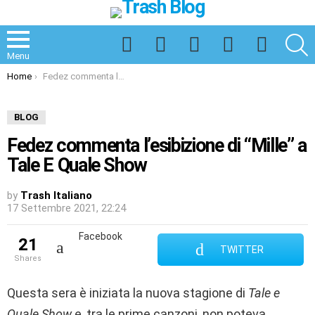
Facebook
Twitter
Instagram
Spotify
TikTok
S
Menu
You are here:
Home
Fedez commenta l’esibizione di “Mille” a Tale E Quale Show
BLOG
Fedez commenta l’esibizione di “Mille” a
Tale E Quale Show
by
Trash Italiano
17 Settembre 2021, 22:24
Facebook
21
TWITTER
shares
Questa sera è iniziata la nuova stagione di
Tale e
Quale Show
e, tra le prime canzoni, non poteva