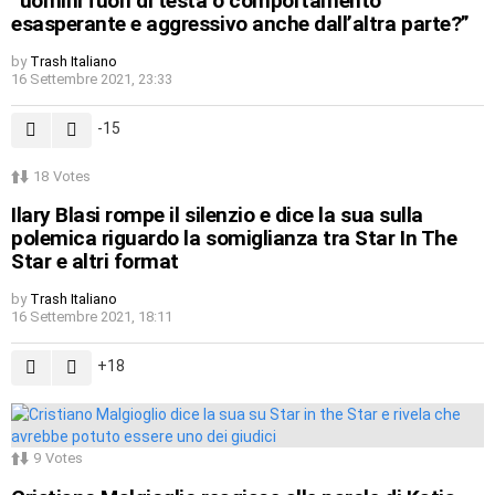
“uomini fuori di testa o comportamento
esasperante e aggressivo anche dall’altra parte?”
by
Trash Italiano
16 Settembre 2021, 23:33
-15
18
Votes
Ilary Blasi rompe il silenzio e dice la sua sulla
polemica riguardo la somiglianza tra Star In The
Star e altri format
by
Trash Italiano
16 Settembre 2021, 18:11
18
9
Votes