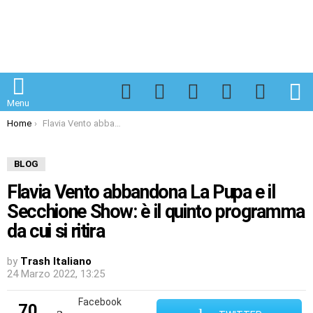
Facebook
Twitter
Instagram
Spotify
TikTok
S
Menu
You are here:
Home
Flavia Vento abbandona La Pupa e il Secchione Show: è il quinto programma da cui si ritira
BLOG
Flavia Vento abbandona La Pupa e il
Secchione Show: è il quinto programma
da cui si ritira
by
Trash Italiano
24 Marzo 2022, 13:25
Facebook
70