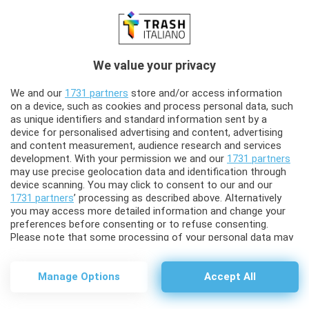
0
We value your privacy
We and our
1731 partners
store and/or access information
on a device, such as cookies and process personal data, such
as unique identifiers and standard information sent by a
device for personalised advertising and content, advertising
and content measurement, audience research and services
development. With your permission we and our
1731 partners
may use precise geolocation data and identification through
device scanning. You may click to consent to our and our
1731 partners
’ processing as described above. Alternatively
you may access more detailed information and change your
Francesco Monte sbotta per la partecipazione di
preferences before consenting or to refuse consenting.
Ana Mena a Sanremo 2022
Please note that some processing of your personal data may
not require your consent, but you have a right to object to
by
Trash Italiano
such processing. Your preferences will apply to this website
5 anni fa
only. You can change your preferences or withdraw your
Manage Options
Accept All
consent at any time by returning to this site and clicking the
privacy policy
button at the bottom of the webpage.
-2