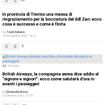
9
In provincia di Treviso una messa di
ringraziamento per la bocciatura del ddl Zan: ecco
cosa è successo e come è finita
by
Trash Italiano
10 Novembre 2021, 16:11
-5
10
Votes
British Airways, la compagnia aerea dice addio al
“signore e signori”: ecco come saluterà d’ora in
avanti i passeggeri
by
Emanuela Bruco
12 Ottobre 2021, 12:18