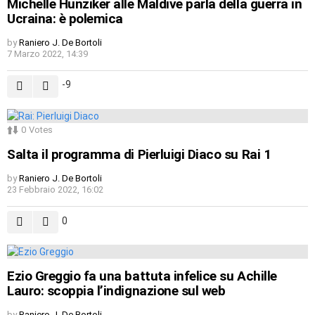
Michelle Hunziker alle Maldive parla della guerra in
Ucraina: è polemica
by
Raniero J. De Bortoli
7 Marzo 2022, 14:39
-9
0
Votes
Salta il programma di Pierluigi Diaco su Rai 1
by
Raniero J. De Bortoli
23 Febbraio 2022, 16:02
0
Ezio Greggio fa una battuta infelice su Achille
Lauro: scoppia l’indignazione sul web
by
Raniero J. De Bortoli