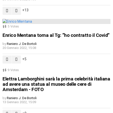
13
5
Votes
Enrico Mentana torna al Tg: “ho contratto il Covid”
by
Raniero J. De Bortoli
20 Gennaio 2022, 15:08
5
9
Votes
Elettra Lamborghini sarà la prima celebrità italiana
ad avere una statua al museo delle cere di
Amsterdam - FOTO
by
Raniero J. De Bortoli
13 Gennaio 2022, 15:09