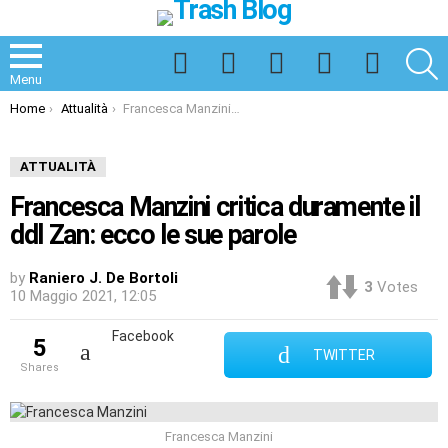
Facebook
Twitter
Instagram
Spotify
TikTok
S
Menu
You are here:
Home
Attualità
Francesca Manzini critica duramente il ddl Zan: ecco le sue parole
ATTUALITÀ
Francesca Manzini critica duramente il
ddl Zan: ecco le sue parole
by
Raniero J. De Bortoli
3
Votes
10 Maggio 2021, 12:05
Facebook
5
TWITTER
shares
Francesca Manzini