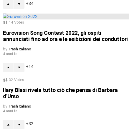
34
14
Votes
Eurovision Song Contest 2022, gli ospiti
annunciati fino ad ora e le esibizioni dei conduttori
by
Trash Italiano
4 anni fa
14
32
Votes
Ilary Blasi rivela tutto ciò che pensa di Barbara
d’Urso
by
Trash Italiano
4 anni fa
32