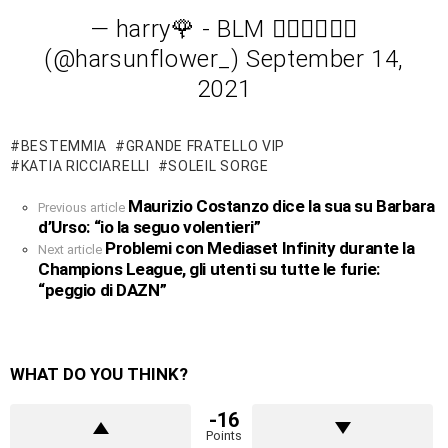
— harry🌹 - BLM ✊🏿✊🏾✊🏽
(@harsunflower_) September 14,
2021
BESTEMMIA
GRANDE FRATELLO VIP
KATIA RICCIARELLI
SOLEIL SORGE
Maurizio Costanzo dice la sua su Barbara
See
Previous article
more
d’Urso: “io la seguo volentieri”
Problemi con Mediaset Infinity durante la
Next article
Champions League, gli utenti su tutte le furie:
“peggio di DAZN”
WHAT DO YOU THINK?
-16
Points