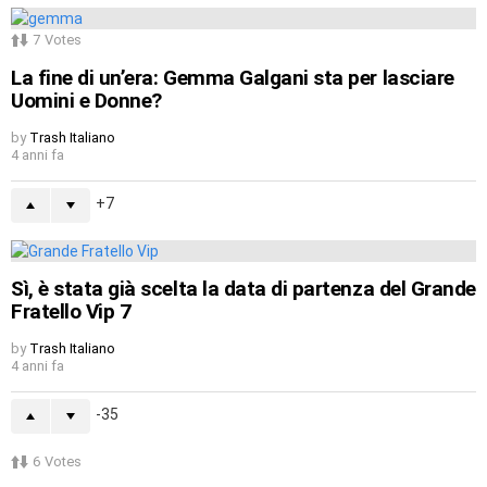
7
Votes
La fine di un’era: Gemma Galgani sta per lasciare
Uomini e Donne?
by
Trash Italiano
4 anni fa
7
Sì, è stata già scelta la data di partenza del Grande
Fratello Vip 7
by
Trash Italiano
4 anni fa
-35
6
Votes