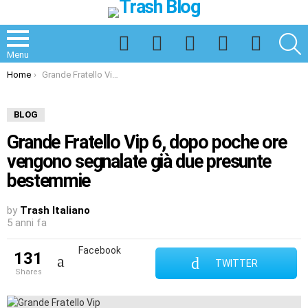
Facebook
Twitter
Instagram
Spotify
TikTok
S
Menu
You are here:
Home
Grande Fratello Vip 6, dopo poche ore vengono segnalate già due presunte bestemmie
BLOG
Grande Fratello Vip 6, dopo poche ore
vengono segnalate già due presunte
bestemmie
by
Trash Italiano
5 anni fa
Facebook
131
TWITTER
shares