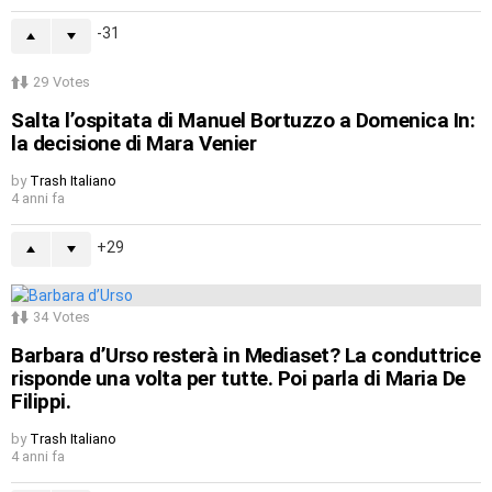
-31
29
Votes
Salta l’ospitata di Manuel Bortuzzo a Domenica In:
la decisione di Mara Venier
by
Trash Italiano
4 anni fa
29
34
Votes
Barbara d’Urso resterà in Mediaset? La conduttrice
risponde una volta per tutte. Poi parla di Maria De
Filippi.
by
Trash Italiano
4 anni fa