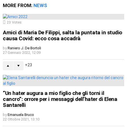
MORE FROM:
NEWS
23
Votes
Amici di Maria De Filippi, salta la puntata in studio
causa Covid: ecco cosa accadrà
by
Raniero J. De Bortoli
27 Gennaio 2022, 12:09
23
“Un hater augura a mio figlio che gli torni il
cancro”: orrore per i messaggi dell’hater di Elena
Santarelli
by
Emanuela Bruco
22 Ottobre 2021, 13:10