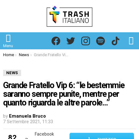
Facebook
Twitter
Instagram
Spotify
TikTok
S
Menu
You are here:
Home
News
Grande Fratello Vip 6: “le bestemmie saranno sempre punite, mentre per quanto riguarda le altre parole…”
NEWS
Grande Fratello Vip 6: “le bestemmie
saranno sempre punite, mentre per
quanto riguarda le altre parole…”
by
Emanuela Bruco
7 Settembre 2021, 11:33
Facebook
82