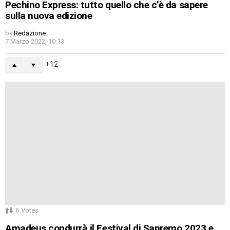
Pechino Express: tutto quello che c’è da sapere
sulla nuova edizione
by
Redazione
7 Marzo 2022, 10:13
12
6
Votes
Amadeus condurrà il Festival di Sanremo 2023 e