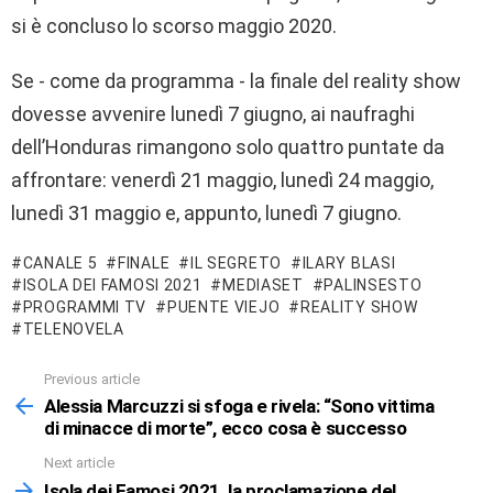
si è concluso lo scorso maggio 2020.
Se - come da programma - la finale del reality show
dovesse avvenire lunedì 7 giugno, ai naufraghi
dell’Honduras rimangono solo quattro puntate da
affrontare: venerdì 21 maggio, lunedì 24 maggio,
lunedì 31 maggio e, appunto, lunedì 7 giugno.
CANALE 5
FINALE
IL SEGRETO
ILARY BLASI
ISOLA DEI FAMOSI 2021
MEDIASET
PALINSESTO
PROGRAMMI TV
PUENTE VIEJO
REALITY SHOW
TELENOVELA
Previous article
See
more
Alessia Marcuzzi si sfoga e rivela: “Sono vittima
di minacce di morte”, ecco cosa è successo
Next article
Isola dei Famosi 2021, la proclamazione del