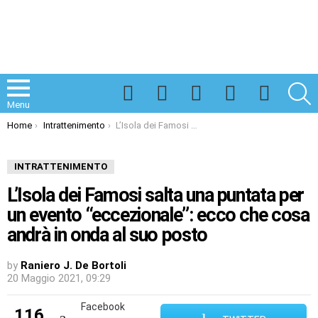
Facebook
Twitter
Instagram
Spotify
TikTok
S
Menu
You are here:
Home
Intrattenimento
L’Isola dei Famosi salta una puntata per un evento “eccezionale”: ecco che cosa andrà in onda al suo posto
INTRATTENIMENTO
L’Isola dei Famosi salta una puntata per
un evento “eccezionale”: ecco che cosa
andrà in onda al suo posto
by
Raniero J. De Bortoli
20 Maggio 2021, 09:29
Facebook
116