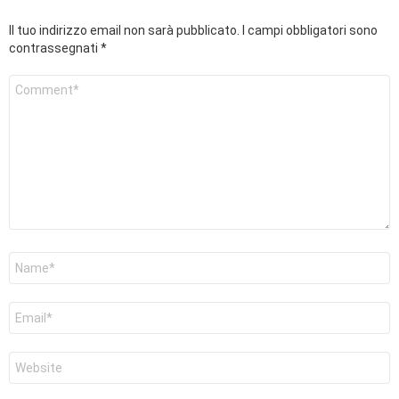
Il tuo indirizzo email non sarà pubblicato.
I campi obbligatori sono
contrassegnati
*
Commento
*
Nome
*
Email
*
Sito
web