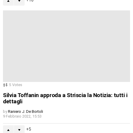
16
5
Votes
Silvia Toffanin approda a Striscia la Notizia: tutti i
dettagli
by
Raniero J. De Bortoli
9 Febbraio 2022, 15:53
5