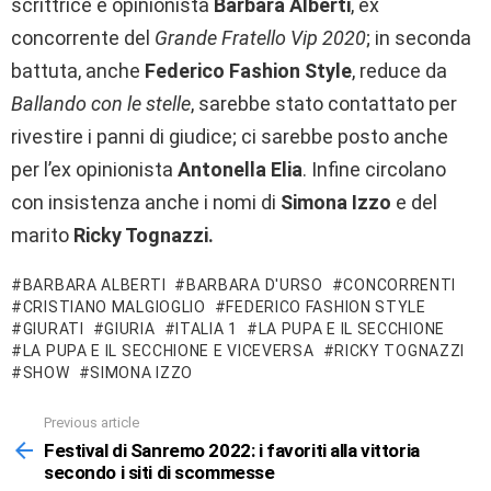
scrittrice e opinionista
Barbara Alberti
, ex
concorrente del
Grande Fratello Vip 2020
; in seconda
battuta, anche
Federico Fashion Style
, reduce da
Ballando con le stelle
, sarebbe stato contattato per
rivestire i panni di giudice; ci sarebbe posto anche
per l’ex opinionista
Antonella Elia
. Infine circolano
con insistenza anche i nomi di
Simona Izzo
e del
marito
Ricky Tognazzi.
BARBARA ALBERTI
BARBARA D'URSO
CONCORRENTI
CRISTIANO MALGIOGLIO
FEDERICO FASHION STYLE
GIURATI
GIURIA
ITALIA 1
LA PUPA E IL SECCHIONE
LA PUPA E IL SECCHIONE E VICEVERSA
RICKY TOGNAZZI
SHOW
SIMONA IZZO
Previous article
See
more
Festival di Sanremo 2022: i favoriti alla vittoria
secondo i siti di scommesse