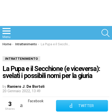
S
Menu
You are here:
Home
Intrattenimento
La Pupa e il Secchione (e viceversa): svelati i possibili nomi per la giuria
INTRATTENIMENTO
La Pupa e il Secchione (e viceversa):
svelati i possibili nomi per la giuria
by
Raniero J. De Bortoli
20 Gennaio 2022, 13:49
Facebook
3
TWITTER
shares