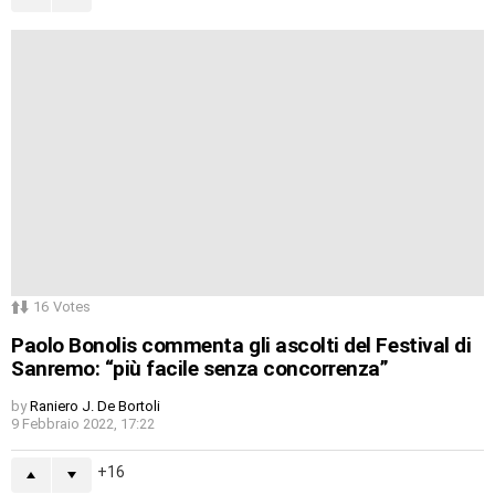
16
Votes
Paolo Bonolis commenta gli ascolti del Festival di
Sanremo: “più facile senza concorrenza”
by
Raniero J. De Bortoli
9 Febbraio 2022, 17:22
16