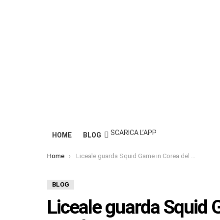
SCARICA L’APP
HOME
BLOG
You are here:
Home
Liceale guarda Squid Game in Corea del Nord: condannato a morte
BLOG
Liceale guarda Squid 