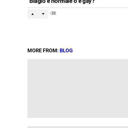
“Biagio è normale o è gay?”
-38
MORE FROM:
BLOG