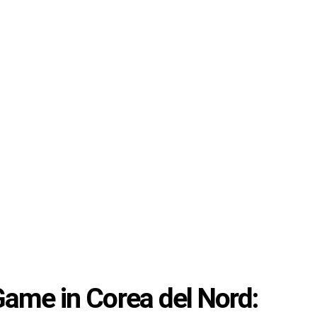
Facebook
Twitter
Instagram
Spotify
TikTok
Game in Corea del Nord: