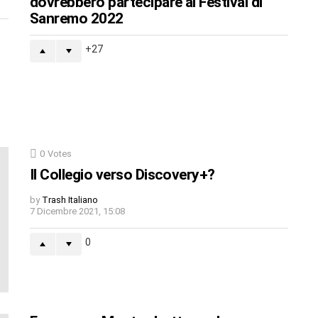
dovrebbero partecipare al Festival di
Sanremo 2022
27
0
Votes
Il Collegio verso Discovery+?
by
Trash Italiano
7 Dicembre 2021, 15:08
0