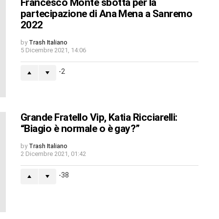
Francesco Monte sbotta per la
partecipazione di Ana Mena a Sanremo
2022
by
Trash Italiano
5 Dicembre 2021, 14:06
-2
Grande Fratello Vip, Katia Ricciarelli:
“Biagio è normale o è gay?”
by
Trash Italiano
2 Dicembre 2021, 01:42
-38