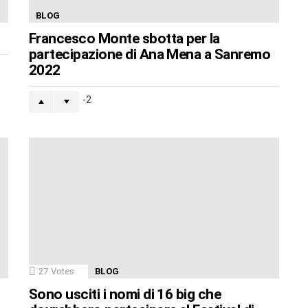
BLOG
Francesco Monte sbotta per la
partecipazione di Ana Mena a Sanremo
2022
-2
27
Votes
BLOG
Sono usciti i nomi di 16 big che