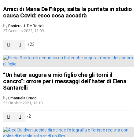
Amici di Maria De Filippi, salta la puntata in studio
causa Covid: ecco cosa accadrà
by
Raniero J. De Bortoli
27 Gennaio 2022, 12:09
23
“Un hater augura a mio figlio che gli torni il
cancro”: orrore per i messaggi dell’hater di Elena
Santarelli
by
Emanuela Bruco
22 Ottobre 2021, 13:10
-2