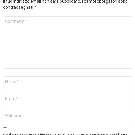
Il tuo indirizzo email non sarà pubblicato.
I campi obbligatori sono
contrassegnati
*
Commento
*
Nome
*
Email
*
Sito
web