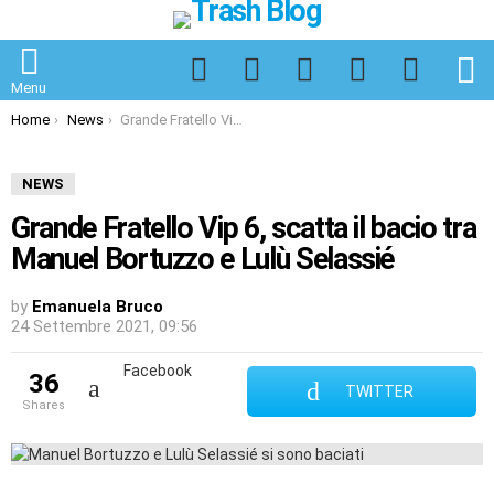
Facebook
Twitter
Instagram
Spotify
TikTok
S
Menu
You are here:
Home
News
Grande Fratello Vip 6, scatta il bacio tra Manuel Bortuzzo e Lulù Selassié
NEWS
Grande Fratello Vip 6, scatta il bacio tra
Manuel Bortuzzo e Lulù Selassié
by
Emanuela Bruco
24 Settembre 2021, 09:56
Facebook
36
TWITTER
shares