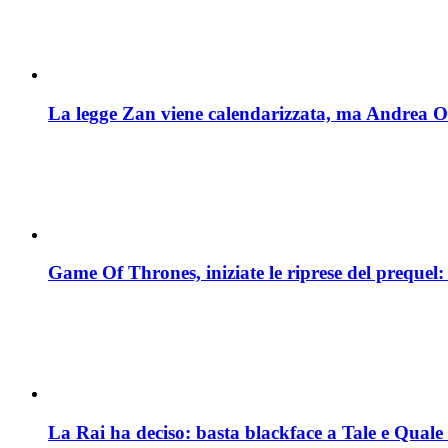
La legge Zan viene calendarizzata, ma Andrea Oste
Game Of Thrones, iniziate le riprese del prequel: 
La Rai ha deciso: basta blackface a Tale e Qual