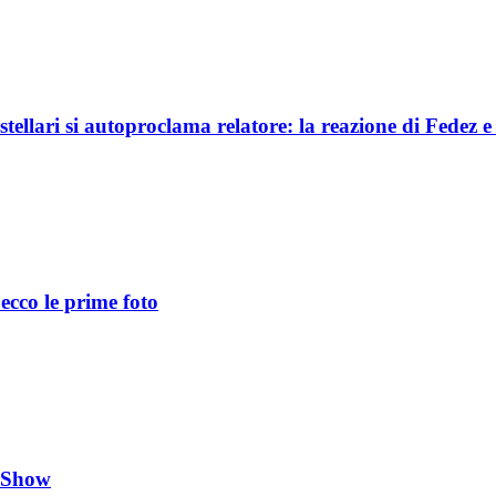
llari si autoproclama relatore: la reazione di Fedez e 
ecco le prime foto
e Show