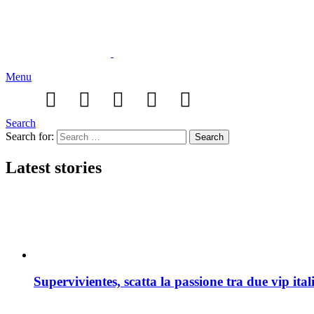
Menu
Search
Search for:
Search
Latest stories
Supervivientes, scatta la passione tra due vip itali