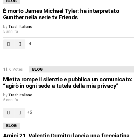
BLOG
È morto James Michael Tyler: ha interpretato
Gunther nella serie tv Friends
by
Trash Italiano
5 anni fa
-4
6
Votes
BLOG
Mietta rompe il silenzio e pubblica un comunicato:
“agirò in ogni sede a tutela della mia privacy”
by
Trash Italiano
5 anni fa
6
BLOG
Amici 21, Valentin Dumitru lancia una frecciatina