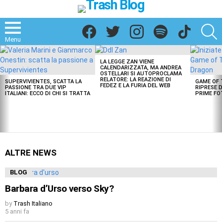
Facebook
Twitter
Instagram
Spotify
TikTok
S
Menu
LATEST
STORIES
LA LEGGE ZAN VIENE
CALENDARIZZATA, MA ANDREA
OSTELLARI SI AUTOPROCLAMA
RELATORE: LA REAZIONE DI
SUPERVIVIENTES, SCATTA LA
GAME OF 
FEDEZ E LA FURIA DEL WEB
PASSIONE TRA DUE VIP
RIPRESE D
ITALIANI: ECCO DI CHI SI TRATTA
PRIME FO
ALTRE NEWS
BLOG
Barbara d’Urso verso Sky?
by
Trash Italiano
5 anni fa