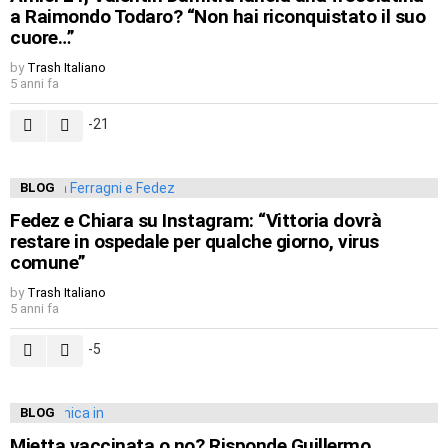
a Raimondo Todaro? “Non hai riconquistato il suo
cuore…”
by
Trash Italiano
5 anni fa
-21
BLOG
Fedez e Chiara su Instagram: “Vittoria dovrà
restare in ospedale per qualche giorno, virus
comune”
by
Trash Italiano
5 anni fa
-5
BLOG
Mietta vaccinata o no? Risponde Guillermo