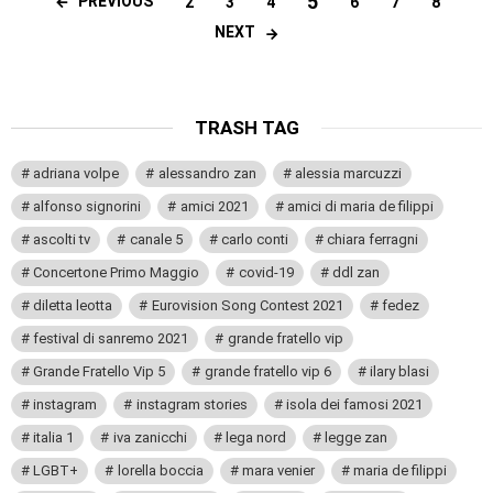
5
PREVIOUS
2
3
4
6
7
8
NEXT
TRASH TAG
adriana volpe
alessandro zan
alessia marcuzzi
alfonso signorini
amici 2021
amici di maria de filippi
ascolti tv
canale 5
carlo conti
chiara ferragni
Concertone Primo Maggio
covid-19
ddl zan
diletta leotta
Eurovision Song Contest 2021
fedez
festival di sanremo 2021
grande fratello vip
Grande Fratello Vip 5
grande fratello vip 6
ilary blasi
instagram
instagram stories
isola dei famosi 2021
italia 1
iva zanicchi
lega nord
legge zan
LGBT+
lorella boccia
mara venier
maria de filippi