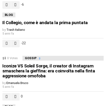
-6
BLOG
Il Collegio, come è andata la prima puntata
by
Trash Italiano
5 anni fa
-22
0
Votes
GOSSIP
Iconize VS Soleil Sorge, il creator di Instagram
smaschera la gieffina: era coinvolta nella finta
aggressione omofoba
by
Emanuela Bruco
5 anni fa
0