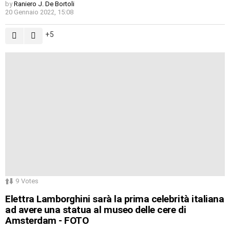
by
Raniero J. De Bortoli
20 Gennaio 2022, 15:08
5
9
Votes
Elettra Lamborghini sarà la prima celebrità italiana
ad avere una statua al museo delle cere di
Amsterdam - FOTO