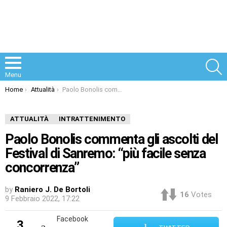
S
Menu
You are here:
Home
Attualità
Paolo Bonolis commenta gli ascolti del Festival di Sanremo: “più facile senza concorrenza”
ATTUALITÀ
INTRATTENIMENTO
Paolo Bonolis commenta gli ascolti del
Festival di Sanremo: “più facile senza
concorrenza”
by
Raniero J. De Bortoli
16
Votes
9 Febbraio 2022, 17:22
Facebook
3