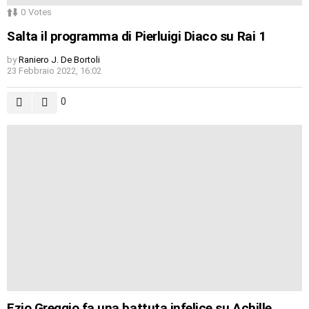
0
Votes
Salta il programma di Pierluigi Diaco su Rai 1
by
Raniero J. De Bortoli
23 Febbraio 2022, 16:02
0
Ezio Greggio fa una battuta infelice su Achille