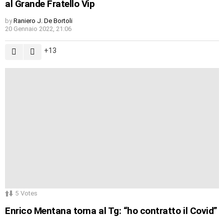
al Grande Fratello Vip
by
Raniero J. De Bortoli
20 Gennaio 2022, 21:06
13
5
Votes
Enrico Mentana torna al Tg: “ho contratto il Covid”