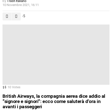
by
Trash Italiano
10 Novembre 2021, 16:11
-5
10
Votes
British Airways, la compagnia aerea dice addio al
“signore e signori”: ecco come saluterà d’ora in
avanti i passeggeri