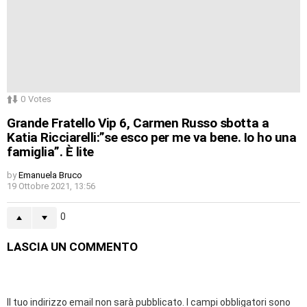
0
Votes
Grande Fratello Vip 6, Carmen Russo sbotta a
Katia Ricciarelli:”se esco per me va bene. Io ho una
famiglia”. È lite
by
Emanuela Bruco
19 Ottobre 2021, 13:56
0
LASCIA UN COMMENTO
Il tuo indirizzo email non sarà pubblicato.
I campi obbligatori sono