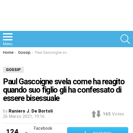
S
Menu
You are here:
Home
Gossip
Paul Gascoigne svela come ha reagito quando suo figlio gli ha confessato di essere bisessuale
GOSSIP
Paul Gascoigne svela come ha reagito
quando suo figlio gli ha confessato di
essere bisessuale
by
Raniero J. De Bortoli
165
Votes
26 Marzo 2021, 19:16
Facebook
124