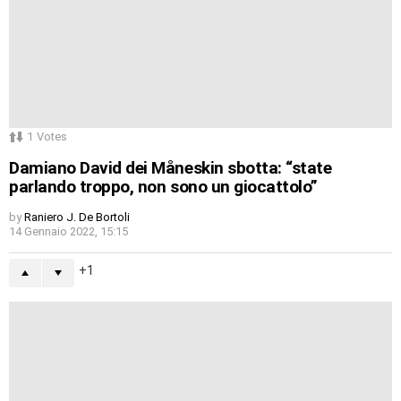
1
Votes
Damiano David dei Måneskin sbotta: “state
parlando troppo, non sono un giocattolo”
by
Raniero J. De Bortoli
14 Gennaio 2022, 15:15
1