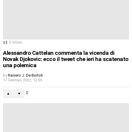
0
Votes
Alessandro Cattelan commenta la vicenda di
Novak Djokovic: ecco il tweet che ieri ha scatenato
una polemica
by
Raniero J. De Bortoli
17 Gennaio 2022, 12:05
0