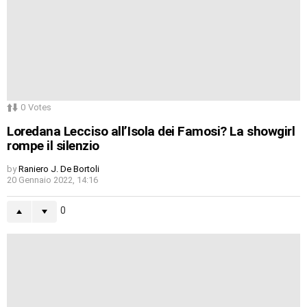
0
Votes
Loredana Lecciso all’Isola dei Famosi? La showgirl
rompe il silenzio
by
Raniero J. De Bortoli
20 Gennaio 2022, 14:16
0