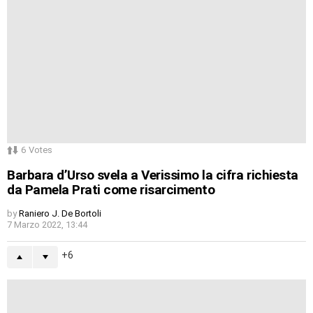
6
Votes
Barbara d’Urso svela a Verissimo la cifra richiesta
da Pamela Prati come risarcimento
by
Raniero J. De Bortoli
7 Marzo 2022, 13:44
6