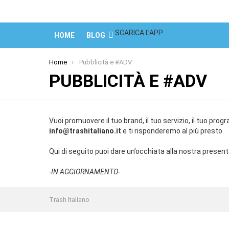
SCARICA L’APP
HOME
BLOG
You are here:
Home
Pubblicità e #ADV
PUBBLICITÀ E #ADV
Vuoi promuovere il tuo brand, il tuo servizio, il tuo prog
info@trashitaliano.it
e ti risponderemo al più presto.
Qui di seguito puoi dare un’occhiata alla nostra presenta
-IN AGGIORNAMENTO-
Trash Italiano