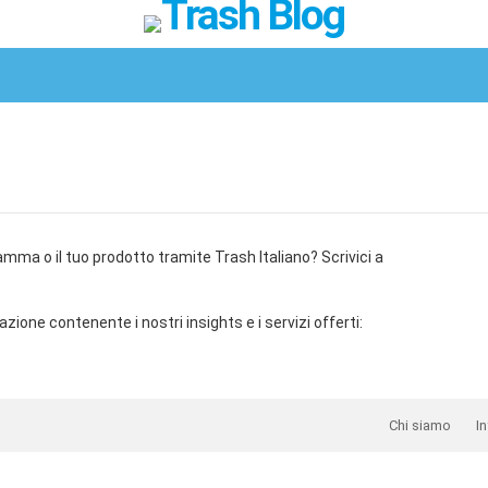
Facebook
Twitter
Instagram
Spotify
TikTok
ramma o il tuo prodotto tramite Trash Italiano? Scrivici a
zione contenente i nostri insights e i servizi offerti:
Chi siamo
In