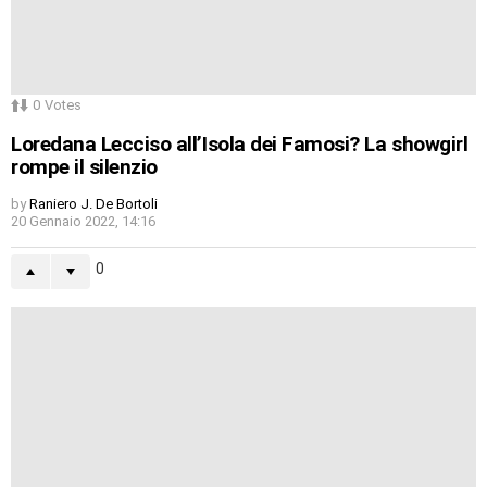
0
Votes
Loredana Lecciso all’Isola dei Famosi? La showgirl
rompe il silenzio
by
Raniero J. De Bortoli
20 Gennaio 2022, 14:16
0