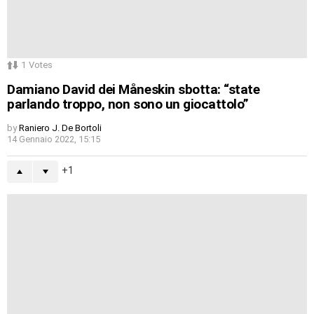
1
Votes
Damiano David dei Måneskin sbotta: “state
parlando troppo, non sono un giocattolo”
by
Raniero J. De Bortoli
14 Gennaio 2022, 15:15
1