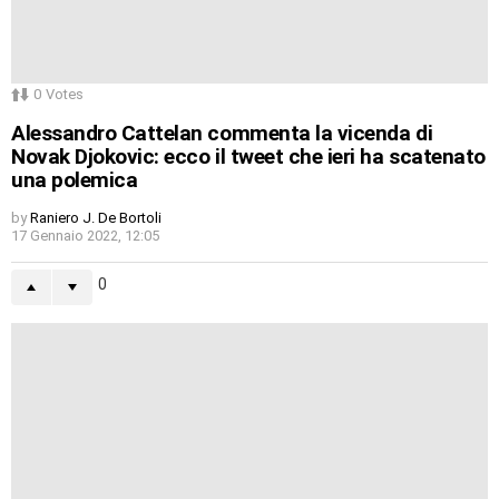
0
Votes
Alessandro Cattelan commenta la vicenda di
Novak Djokovic: ecco il tweet che ieri ha scatenato
una polemica
by
Raniero J. De Bortoli
17 Gennaio 2022, 12:05
0