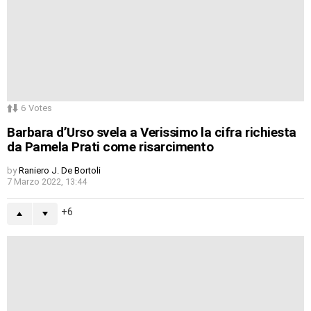
6
Votes
Barbara d’Urso svela a Verissimo la cifra richiesta
da Pamela Prati come risarcimento
by
Raniero J. De Bortoli
7 Marzo 2022, 13:44
6