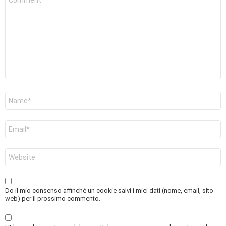
*
Nome
*
Email
*
Sito
web
Do il mio consenso affinché un cookie salvi i miei dati (nome, email, sito
web) per il prossimo commento.