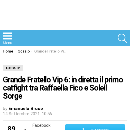
S
Menu
You are here:
Home
Gossip
Grande Fratello Vip 6: in diretta il primo catfight tra Raffaella Fico e Soleil Sorge
GOSSIP
Grande Fratello Vip 6: in diretta il primo
catfight tra Raffaella Fico e Soleil
Sorge
by
Emanuela Bruco
14 Settembre 2021, 10:56
Facebook
89