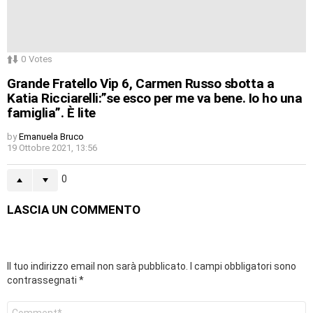
0
Votes
Grande Fratello Vip 6, Carmen Russo sbotta a
Katia Ricciarelli:”se esco per me va bene. Io ho una
famiglia”. È lite
by
Emanuela Bruco
19 Ottobre 2021, 13:56
0
LASCIA UN COMMENTO
Il tuo indirizzo email non sarà pubblicato.
I campi obbligatori sono
contrassegnati
*
Commento