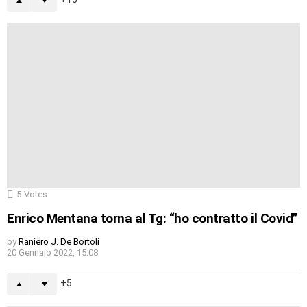
5
Votes
Enrico Mentana torna al Tg: “ho contratto il Covid”
by
Raniero J. De Bortoli
20 Gennaio 2022, 15:08
5