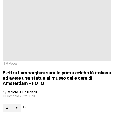
9
Votes
Elettra Lamborghini sarà la prima celebrità italiana
ad avere una statua al museo delle cere di
Amsterdam - FOTO
by
Raniero J. De Bortoli
13 Gennaio 2022, 15:09
9