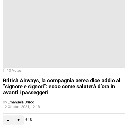
10
Votes
British Airways, la compagnia aerea dice addio al
“signore e signori”: ecco come saluterà d’ora in
avanti i passeggeri
by
Emanuela Bruco
12 Ottobre 2021, 12:18
10