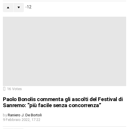
-12
16
Votes
Paolo Bonolis commenta gli ascolti del Festival di
Sanremo: “più facile senza concorrenza”
by
Raniero J. De Bortoli
9 Febbraio 2022, 17:22