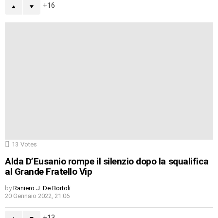
16
13
Votes
Alda D’Eusanio rompe il silenzio dopo la squalifica
al Grande Fratello Vip
by
Raniero J. De Bortoli
20 Gennaio 2022, 21:06
13