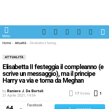
Facebook
Twitter
Instagram
Spotify
TikTok
S
Menu
You are here:
Home
Attualità
Elisabetta II festeggia il compleanno (e scrive un messaggio), ma il principe Harry va via e torna da Meghan
ATTUALITÀ
Elisabetta II festeggia il compleanno (e
scrive un messaggio), ma il principe
Harry va via e torna da Meghan
by
Raniero J. De Bortoli
Co
17
Votes
1
21 Aprile 2021, 14:54
Facebook
64