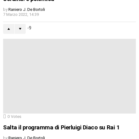
by
Raniero J. De Bortoli
7 Marzo 2022, 14:39
-9
0
Votes
Salta il programma di Pierluigi Diaco su Rai 1
by
Raniero J. De Bortoli