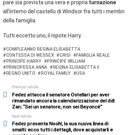
pare sia prevista una vera e propria
turnazione
all’interno del castello di Windsor fra tutti i membri
della famiglia.
Tutti eccetto uno, il nipote Harry.
COMPLEANNO REGINA ELISABETTA
CONTESSA DI WESSEX
CRISI
FAMIGLIA REALE
PRINCIPE HARRY
PRINCIPE WILLIAM
PRINCIPESSA ANNA
REGINA ELISABETTA II
REGNO UNITO
ROYAL FAMILY
USA
Previous article
See
more
Fedez attacca il senatore Ostellari per aver
rimandato ancora la calendarizzazione del ddl
Zan: “Sei un senatore, non sei Beyoncé”
Next article
Fedez presenta NooN, la sua nuova linea di
smalti: ecco tutti i dettagli, dove acquistarli e