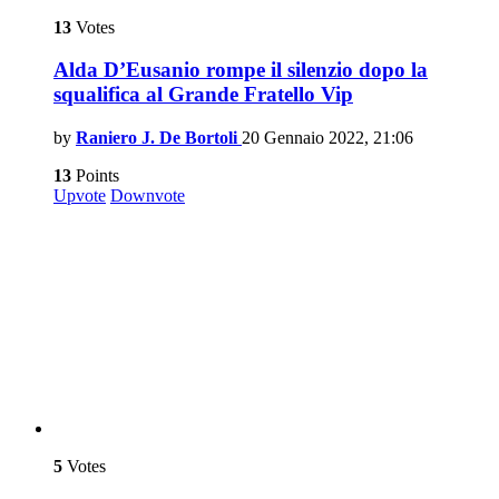
13
Votes
Alda D’Eusanio rompe il silenzio dopo la
squalifica al Grande Fratello Vip
by
Raniero J. De Bortoli
20 Gennaio 2022, 21:06
13
Points
Upvote
Downvote
5
Votes