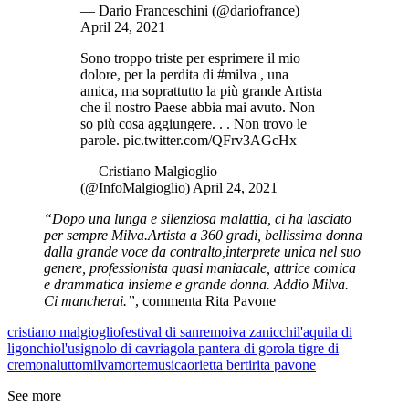
— Dario Franceschini (@dariofrance)
April 24, 2021
Sono troppo triste per esprimere il mio
dolore, per la perdita di #milva , una
amica, ma soprattutto la più grande Artista
che il nostro Paese abbia mai avuto. Non
so più cosa aggiungere. . . Non trovo le
parole. pic.twitter.com/QFrv3AGcHx
— Cristiano Malgioglio
(@InfoMalgioglio) April 24, 2021
“Dopo una lunga e silenziosa malattia, ci ha lasciato
per sempre Milva.Artista a 360 gradi, bellissima donna
dalla grande voce da contralto,interprete unica nel suo
genere, professionista quasi maniacale, attrice comica
e drammatica insieme e grande donna. Addio Milva.
Ci mancherai.”
, commenta Rita Pavone
cristiano malgioglio
festival di sanremo
iva zanicchi
l'aquila di
ligonchio
l'usignolo di cavriago
la pantera di goro
la tigre di
cremona
lutto
milva
morte
musica
orietta berti
rita pavone
See more