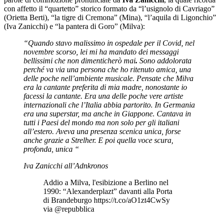
con affetto il “quartetto” storico formato da “l’usignolo di Cavriago”
(Orietta Berti), “la tigre di Cremona” (Mina), “l’aquila di Ligonchio”
(Iva Zanicchi) e “la pantera di Goro” (Milva):
“Quando stavo malissimo in ospedale per il Covid, nel
novembre scorso, lei mi ha mandato dei messaggi
bellissimi che non dimenticherò mai
.
Sono addolorata
perché va via una persona che ho ritenuto amica, una
delle poche nell’ambiente musicale. Pensate che Milva
era la cantante preferita di mia madre, nonostante io
facessi la cantante. Era una delle poche vere artiste
internazionali che l’Italia abbia partorito. In Germania
era una superstar, ma anche in Giappone. Cantava in
tutti i Paesi del mondo ma non solo per gli italiani
all’estero. Aveva una presenza scenica unica, forse
anche grazie a Strelher. E poi quella voce scura,
profonda, unica “
Iva Zanicchi all’Adnkronos
Addio a Milva, l'esibizione a Berlino nel
1990: “Alexanderplazt” davanti alla Porta
di Brandeburgo https://t.co/aO1zt4CwSy
via @repubblica