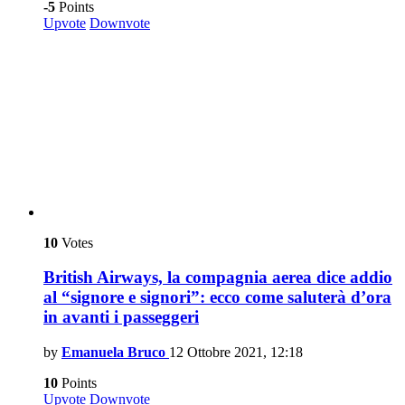
-5
Points
Upvote
Downvote
10
Votes
British Airways, la compagnia aerea dice addio
al “signore e signori”: ecco come saluterà d’ora
in avanti i passeggeri
by
Emanuela Bruco
12 Ottobre 2021, 12:18
10
Points
Upvote
Downvote