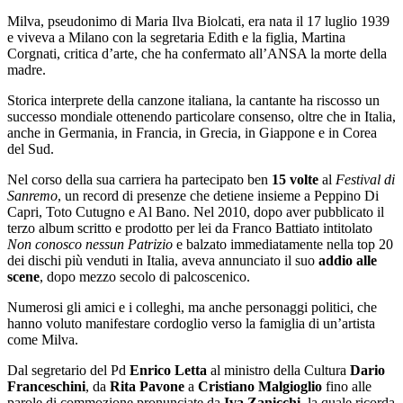
Milva, pseudonimo di Maria Ilva Biolcati, era nata il 17 luglio 1939
e viveva a Milano con la segretaria Edith e la figlia, Martina
Corgnati, critica d’arte, che ha confermato all’ANSA la morte della
madre.
Storica interprete della canzone italiana, la cantante ha riscosso un
successo mondiale ottenendo particolare consenso, oltre che in Italia,
anche in Germania, in Francia, in Grecia, in Giappone e in Corea
del Sud.
Nel corso della sua carriera ha partecipato ben
15 volte
al
Festival di
Sanremo
, un record di presenze che detiene insieme a Peppino Di
Capri, Toto Cutugno e Al Bano. Nel 2010, dopo aver pubblicato il
terzo album scritto e prodotto per lei da Franco Battiato intitolato
Non conosco nessun Patrizio
e balzato immediatamente nella top 20
dei dischi più venduti in Italia, aveva annunciato il suo
addio alle
scene
, dopo mezzo secolo di palcoscenico.
Numerosi gli amici e i colleghi, ma anche personaggi politici, che
hanno voluto manifestare cordoglio verso la famiglia di un’artista
come Milva.
Dal segretario del Pd
Enrico Letta
al ministro della Cultura
Dario
Franceschini
, da
Rita Pavone
a
Cristiano Malgioglio
fino alle
parole di commozione pronunciate da
Iva Zanicchi
, la quale ricorda