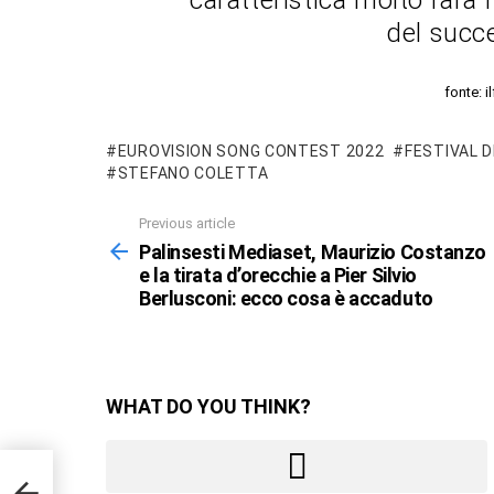
caratteristica molto rara 
del succe
fonte: i
EUROVISION SONG CONTEST 2022
FESTIVAL 
STEFANO COLETTA
Previous article
See
more
Palinsesti Mediaset, Maurizio Costanzo
e la tirata d’orecchie a Pier Silvio
Berlusconi: ecco cosa è accaduto
WHAT DO YOU THINK?
zo e
coni: