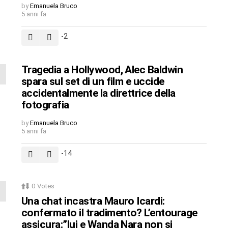
by
Emanuela Bruco
5 anni fa
-2
Tragedia a Hollywood, Alec Baldwin
spara sul set di un film e uccide
accidentalmente la direttrice della
fotografia
by
Emanuela Bruco
5 anni fa
-14
0
Votes
Una chat incastra Mauro Icardi:
confermato il tradimento? L’entourage
assicura:”lui e Wanda Nara non si