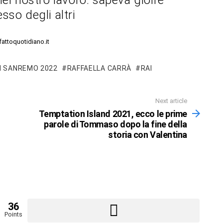
nel nostro lavoro: sapeva gioire
sso degli altri
lfattoquotidiano.it
DI SANREMO 2022
RAFFAELLA CARRÀ
RAI
Next article
Temptation Island 2021, ecco le prime
parole di Tommaso dopo la fine della
storia con Valentina
36
Points