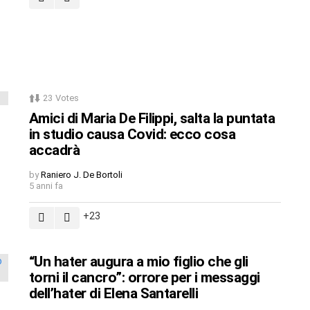
23
Votes
Amici di Maria De Filippi, salta la puntata
in studio causa Covid: ecco cosa
accadrà
by
Raniero J. De Bortoli
5 anni fa
23
“Un hater augura a mio figlio che gli
torni il cancro”: orrore per i messaggi
dell’hater di Elena Santarelli