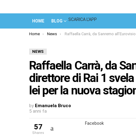
SCARICA L’APP
HOME
BLOG
You are here:
Home
News
Raffaella Carrà, da Sanremo all’Eurovision: il direttore di Rai 1 svela i progetti che aveva per lei per la nuova stagione
NEWS
Raffaella Carrà, da San
direttore di Rai 1 svela
lei per la nuova stagio
by
Emanuela Bruco
5 anni fa
Facebook
57
shares