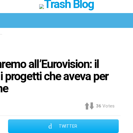
Facebook
Twitter
Instagram
Spotify
TikTok
remo all’Eurovision: il
 i progetti che aveva per
ne
36
Votes
TWITTER