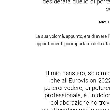
desiderata quello di port
s
fonte: i
La sua volontà, appunto, era di avere 
appuntamenti più importanti della sta
Il mio pensiero, solo mi
che all’Eurovision 202
poterci vedere, di poterc
professionale, è un dolo
collaborazione ho tro