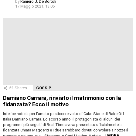
by
Raniero J. De Bortoli
17 Maggio 2021, 13:06
52
Shares
GOSSIP
Damiano Carrara, rinviato il matrimonio con la
fidanzata? Ecco il motivo
Infelice notizia per l’amato pasticcere volto di Cake Star e di Bake Off
Italia Damiano Carrara. Lo scorso anno, il protagonista di alcuni dei
programmi più seguiti di Real Time aveva presentato ufficialmente la
fidanzata Chiara Maggenti e i due sarebbero dovuti convolare a nozze il
MORE
prossimo giugno, ma… Stamane, a Ogni Mattina, è stata […]