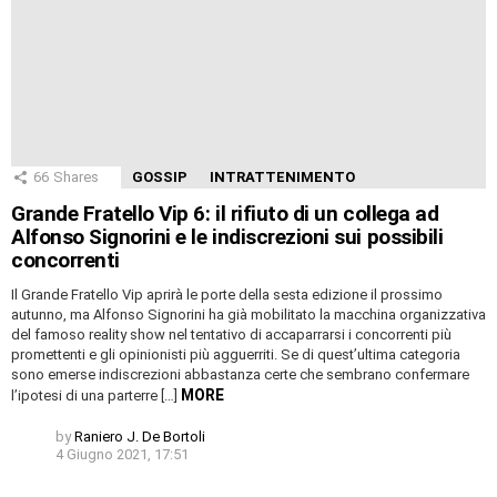
66
Shares
GOSSIP
INTRATTENIMENTO
Grande Fratello Vip 6: il rifiuto di un collega ad
Alfonso Signorini e le indiscrezioni sui possibili
concorrenti
Il Grande Fratello Vip aprirà le porte della sesta edizione il prossimo
autunno, ma Alfonso Signorini ha già mobilitato la macchina organizzativa
del famoso reality show nel tentativo di accaparrarsi i concorrenti più
promettenti e gli opinionisti più agguerriti. Se di quest’ultima categoria
sono emerse indiscrezioni abbastanza certe che sembrano confermare
MORE
l’ipotesi di una parterre […]
by
Raniero J. De Bortoli
4 Giugno 2021, 17:51