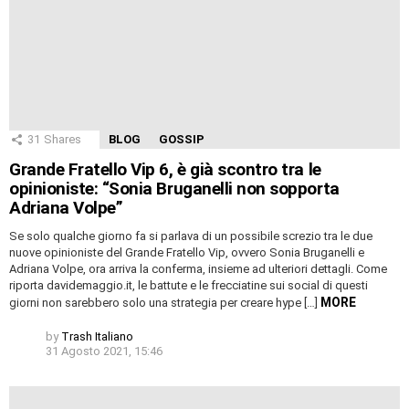
31
Shares
BLOG
GOSSIP
Grande Fratello Vip 6, è già scontro tra le
opinioniste: “Sonia Bruganelli non sopporta
Adriana Volpe”
Se solo qualche giorno fa si parlava di un possibile screzio tra le due
nuove opinioniste del Grande Fratello Vip, ovvero Sonia Bruganelli e
Adriana Volpe, ora arriva la conferma, insieme ad ulteriori dettagli. Come
riporta davidemaggio.it, le battute e le frecciatine sui social di questi
MORE
giorni non sarebbero solo una strategia per creare hype […]
by
Trash Italiano
31 Agosto 2021, 15:46