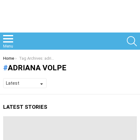
S
Menu
You are here:
Home
Tag Archives: adriana volpe
ADRIANA VOLPE
LATEST STORIES