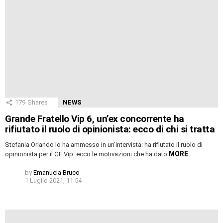
179
Shares
NEWS
Grande Fratello Vip 6, un’ex concorrente ha
rifiutato il ruolo di opinionista: ecco di chi si tratta
Stefania Orlando lo ha ammesso in un’intervista: ha rifiutato il ruolo di
MORE
opinionista per il GF Vip: ecco le motivazioni che ha dato
by
Emanuela Bruco
1 Luglio 2021, 11:54