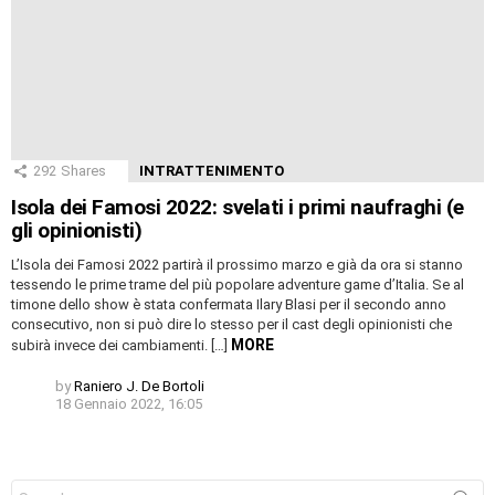
292
Shares
INTRATTENIMENTO
Isola dei Famosi 2022: svelati i primi naufraghi (e
gli opinionisti)
L’Isola dei Famosi 2022 partirà il prossimo marzo e già da ora si stanno
tessendo le prime trame del più popolare adventure game d’Italia. Se al
timone dello show è stata confermata Ilary Blasi per il secondo anno
consecutivo, non si può dire lo stesso per il cast degli opinionisti che
MORE
subirà invece dei cambiamenti. […]
by
Raniero J. De Bortoli
18 Gennaio 2022, 16:05
Search