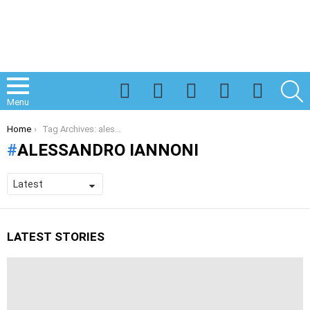
Facebook
Twitter
Instagram
Spotify
TikTok
S
Menu
You are here:
Home
Tag Archives: alessandro iannoni
ALESSANDRO IANNONI
LATEST STORIES