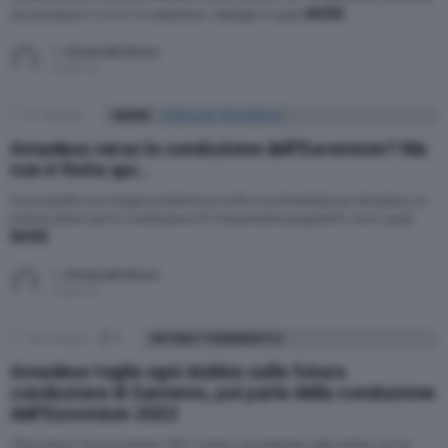
MORE
da Amadeus il 12 e il 14 settembre: dettagli e ospiti
by
Emanuela Bruco
5 anni fa
41
Shares
NEWS
Amadeus verso la conduzione dell’Eurovision? Ma
non è finita qui…
Si prospetta una stagione televisiva molto movimentata per Amadeus, in
pole position per la conduzione di 3 importanti programmi: ecco quali
MORE
by
Emanuela Bruco
5 anni fa
130
Shares
1
Comment
INTRATTENIMENTO
Amadeus toglie ogni dubbio sulla futura
conduzione di Sanremo, poi parla della conduzione
dell’Eurovision 2022
L’Eurovision Song Contest 2021 è stato consegnato agli archivi con la