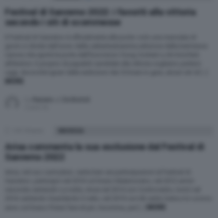
Festival di Sanremo 2022: i favoriti alla vittoria
secondo i siti di scommesse
Il Festival di Sanremo è ufficialmente alle porte: solo una manciata di
giorni ci divide dall’avvio della settantaduesima edizione della kermesse
canora che aprirà le porte dell’Eurovision Song Contest a chi trionferà
all’Ariston. E proprio di papabili candidati alla vittoria vogliamo parlarvi
oggi. Ancorché ignari delle esibizioni dei 25 brani in gara, alcuni siti di […]
MORE
by
Raniero J. De Bortoli
5 anni fa
139
Shares
MUSICA
Arisa commenta la sua esclusione dal Festival di
Sanremo 2022
Arisa, nel suo curriculum, vanta ben sei partecipazioni al Festival di
Sanremo: partecipò nel 2010 col brano Malamoreno, nel 2012 arrivò
seconda cantando La notte, vinse nel 2014 con Controvento, tornò nel
2016 cantando Guardando il cielo, nel 2019 con Mi sento bene e lo scorso
MORE
anno col brano Potevi fare di più. Insomma, per […]