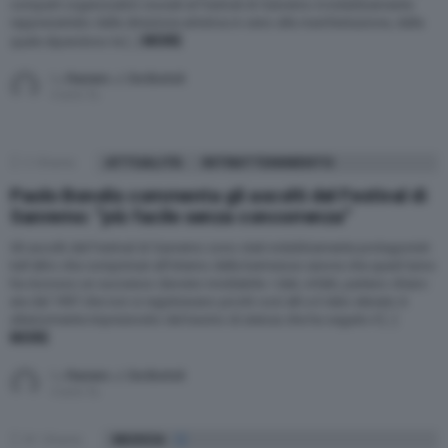
comparti organizzativi cruciali al Festival di Sanremo è indubbiamente
rappresentato dalla direzione artistica in seno alla manifestazione, dalla
MORE
quale dipendono le […]
by
Raniero J. De Bortoli
4 anni fa
3
Shares
ATTUALITÀ
INTRATTENIMENTO
Paolo Bonolis commenta gli ascolti del Festival di
Sanremo: “più facile senza concorrenza”
Gli ascolti del Festival di Sanremo sono stati indubbiamente protagonisti
tutt’altro che comprimari all’interno della kermesse canora che quest’anno
ha riscosso un successo davvero invidiabile. I dati, infatti, parlano chiaro:
era dal 1997 che non si registravano picchi così alti e il dato elevato è
ulteriormente impreziosito dal bacino di utenza che ha seguito il […]
MORE
by
Raniero J. De Bortoli
4 anni fa
81
Shares
MUSICA