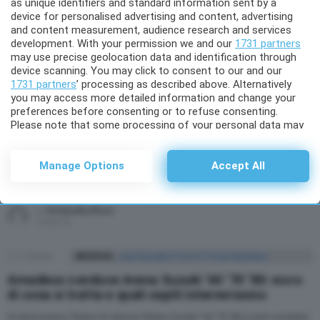
as unique identifiers and standard information sent by a
MORE
affiancherà per la terza volta al Festival di Sanremo
device for personalised advertising and content, advertising
and content measurement, audience research and services
by
Emanuela Bruco
development. With your permission we and our
1731 partners
5 anni fa
may use precise geolocation data and identification through
device scanning. You may click to consent to our and our
1731 partners
’ processing as described above. Alternatively
you may access more detailed information and change your
63
Shares
NEWS
preferences before consenting or to refuse consenting.
Festival di Sanremo 2022, eliminate le Nuove
Please note that some processing of your personal data may
Proposte: tutte le novità introdotte da Amadeus
not require your consent, but you have a right to object to
such processing. Your preferences will apply to this website
Arrivano le prime indiscrezioni sul Festival di Sanremo 2022 e già
only. You can change your preferences or withdraw your
Manage Options
Accept All
apprendiamo che il regolamento di Sanremo Giovani sarà cambiato: ecco
consent at any time by returning to this site and clicking the
MORE
come
privacy policy
button at the bottom of the webpage.
by
Emanuela Bruco
5 anni fa
2
Shares
MUSICA
Amadeus conduce Arena Suzuki ’60 ’70 ’80: ecco
di cosa si tratta e quali ospiti interverranno
Si terrà presso l’Arena di Verona l’Arena Suzuki ’60 ’70 ’80 e sarà condotto