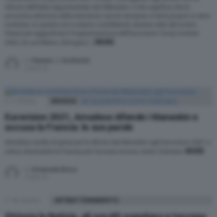
vittoria dell’Italia rappresentata dai Måneskin, il che significa che la
prossima edizione della kermesse canora europea si terrà proprio in terra
nostrana. In queste ore si stanno mobilitando diverse città del nostro
Paese per aggiudicarsi l’organizzazione dell’Eurovision Song Contest
MORE
2022, tra cui Milano, Bologna […]
by
Raniero J. De Bortoli
5 anni fa
4
Shares
MUSICA
Eurovision 2021, Amadeus difende i Maneskin e
accusa la Francia: le sue parole
Amadeus esulta di gioia per la vittoria dei Maneskin agli Eurovision 2021 e
MORE
critica duramente la Francia per l’accusa mossa contro Damiano
by
Emanuela Bruco
5 anni fa
48
Shares
INTRATTENIMENTO
Striscia la Notizia, gli ascolti scendono e toccano