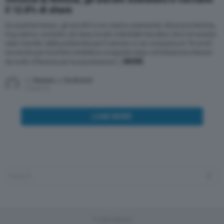
il 12.8% di share
Da qualche tempo, gli ascolti tv non stanno premiando Striscia la Notizia,
il tg satirico condotto da Gerry Scotti e Michelle Hunziker che è di recente
stato travolto dalle polemiche per il servizio in cui compariva la “N word”,
ma anche per la bufera mediatica scoppiata dopo un’imitazione ritenuta
MORE
da molti offensiva per la popolazione […]
by
Raniero J. De Bortoli
5 anni fa
LOAD MORE
Search
for:
Trash Italiano