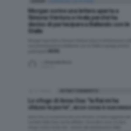
GOSSIP
Morgan scrive una lettera aperta a
Simona Ventura e rivela perché ha
deciso di partecipare a Ballando con le
Stelle
Morgan risponde a Simona Ventura dopo le dichiarazioni sul
sua partecipazione a Ballando con le Stelle e spiega perché
MORE
parteciperà
by
Emanuela Bruco
5 anni fa
12
Shares
INTRATTENIMENTO
Lo sfogo di Anna Oxa: “la Rai mi ha
chiuso le porte”, ecco cosa è success
Anna Oxa, in occasione dei suoi 60 anni, è stata raggiunta dal
Corriere della Sera cui ha affidato, fra le altre cose, un duro
sfogo contro la Rai che - stando alle dichiarazioni della