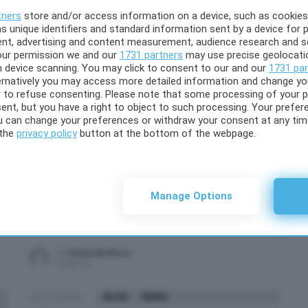
tners
store and/or access information on a device, such as cookie
s unique identifiers and standard information sent by a device for 
o
ent, advertising and content measurement, audience research and s
our permission we and our
1731 partners
may use precise geolocati
gh device scanning. You may click to consent to our and our
1731 par
ernatively you may access more detailed information and change y
 to refuse consenting. Please note that some processing of your 
ent, but you have a right to object to such processing. Your prefere
ou can change your preferences or withdraw your consent at any time
44
Shares
GOSSIP
 the
privacy policy
button at the bottom of the webpage.
Raimondo Todaro replica a Milly
Carlucci e svela perché non l’ha
incontrata faccia a faccia
Manage Options
o
Botta a e risposta sui social tra Milly Carlucci e Raimondo
Todaro che oggi ha svelato perché non ha incontrato Milly
MORE
faccia a faccia
by
Emanuela Bruco
5 anni fa
28
Shares
BLOG
NEWS