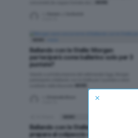
MORE
concorrenti (la coppia formata da […]
by
Raniero J. De Bortoli
5 anni fa
NEWS
Ballando con le Stelle: Morgan
parteciperà come ballerino solo per 3
puntate?
Stando a un’indiscrezione del settimanale Oggi, Morgan
parteciperà a Ballando con le Stelle per 3 puntate e verrà
MORE
sostituito dalla Mussolini
by
Emanuela Bruco
5 anni fa
34
Shares
NEWS
Ballando con le Stelle: Milly Carlucci si
prepara al colpaccio con un volto