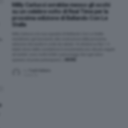
Milly Carlucci avrebbe messo gli occhi
su un celebre volto di Real Time per la
prossima edizione di Ballando Con Le
Stelle
Milly Carlucci e la sua squadra di Ballando Con Le Stelle
starebbero già lavorando alla costruzione della prossima
la
edizione che andrà in onda da sabato 16 ottobre su Rai 1. Il
talent show della conduttrice è sicuramente uno dei più seguiti
ed ambiti: sono molti infatti i personaggi che ogni anno
MORE
sperano di poter partecipare […]
by
Trash Italiano
5 anni fa
o