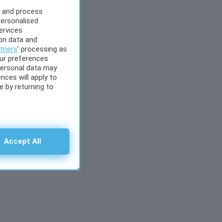
s and process
personalised
ervices
on data and
tners
’ processing as
our preferences
personal data may
nces will apply to
 by returning to
Accept All