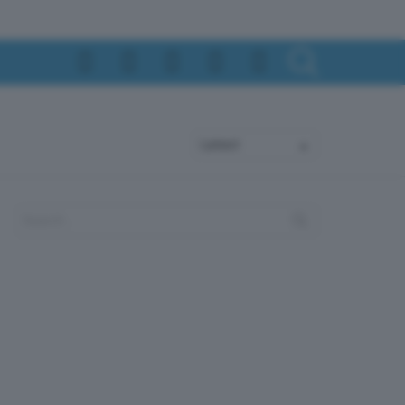
SEARCH
Search
for: