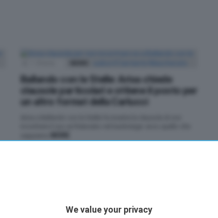
1
Shares
NEWS
Ballando con le Stelle: Arisa chiede
clausole particolari e ottiene il posto per
un altro format della Carlucci
Arisa a Ballando con le Stelle fa inserire la clausola di non
incontrare il suo ex fidanzato nel backstage: ecco quello che
MORE
sappiamo
by
Emanuela Bruco
5 anni fa
We value your privacy