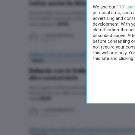
voluto anche da Alfonso Signorini
We and our
1731 par
personal data, such a
Pare che Milly Carlucci potrebbe portare a danzare a Balland
advertising and cont
con le Stelle il campione di Moto GP, Andrea Iannone: ecco
development. With y
MORE
cosa sappiamo
identification throu
described above. Alt
by
Emanuela Bruco
5 anni fa
before consenting or
not require your cons
this website only. Y
this site and clicking
NEWS
Ballando con le Stelle 2021: svelato un
altro concorrente
Arriva oggi la conferma della notizia secondo la quale Alban
farà parte del cast della nuova edizione di Ballando con le
MORE
Stelle
by
Emanuela Bruco
5 anni fa