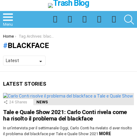
Facebook
Twitter
Instagram
Spotify
TikTok
S
Menu
You are here:
Home
Tag Archives: blackface
BLACKFACE
LATEST STORIES
24
Shares
NEWS
Tale e Quale Show 2021: Carlo Conti rivela come
ha risolto il problema del blackface
In un’intervista per il settimanale Oggi, Carlo Conti ha rivelato d aver risolto
MORE
il problema del blackface per Tale e Quale Show 2021