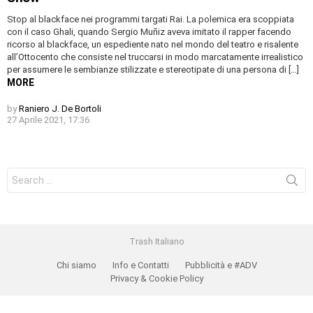
Stop al blackface nei programmi targati Rai. La polemica era scoppiata
con il caso Ghali, quando Sergio Muñiz aveva imitato il rapper facendo
ricorso al blackface, un espediente nato nel mondo del teatro e risalente
all’Ottocento che consiste nel truccarsi in modo marcatamente irrealistico
per assumere le sembianze stilizzate e stereotipate di una persona di […]
MORE
by
Raniero J. De Bortoli
27 Aprile 2021, 17:36
Search
for:
Trash Italiano
Chi siamo
Info e Contatti
Pubblicità e #ADV
Privacy & Cookie Policy