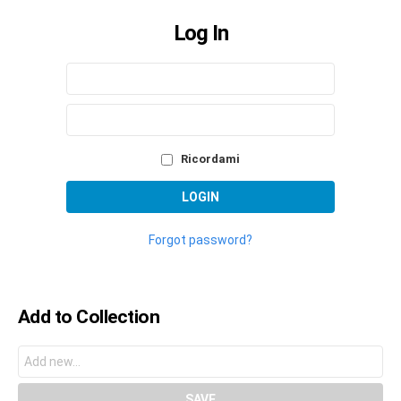
Log In
Sign
Nome
utente
In
o
Password
indirizzo
email
Ricordami
Forgot password?
Add to Collection