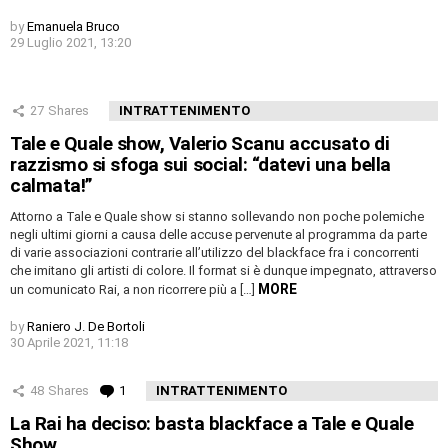
by
Emanuela Bruco
29 Luglio 2021, 13:20
27
Shares
INTRATTENIMENTO
Tale e Quale show, Valerio Scanu accusato di
razzismo si sfoga sui social: “datevi una bella
calmata!”
Attorno a Tale e Quale show si stanno sollevando non poche polemiche
negli ultimi giorni a causa delle accuse pervenute al programma da parte
di varie associazioni contrarie all’utilizzo del blackface fra i concorrenti
che imitano gli artisti di colore. Il format si è dunque impegnato, attraverso
MORE
un comunicato Rai, a non ricorrere più a […]
by
Raniero J. De Bortoli
30 Aprile 2021, 11:18
48
Shares
1
Comment
INTRATTENIMENTO
La Rai ha deciso: basta blackface a Tale e Quale
Show