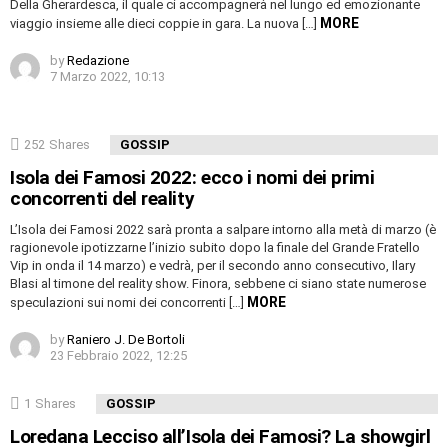
Della Gherardesca, il quale ci accompagnerà nel lungo ed emozionante
MORE
viaggio insieme alle dieci coppie in gara. La nuova […]
by
Redazione
7 Marzo 2022, 10:13
252
Shares
GOSSIP
Isola dei Famosi 2022: ecco i nomi dei primi
concorrenti del reality
L’Isola dei Famosi 2022 sarà pronta a salpare intorno alla metà di marzo (è
ragionevole ipotizzarne l’inizio subito dopo la finale del Grande Fratello
Vip in onda il 14 marzo) e vedrà, per il secondo anno consecutivo, Ilary
Blasi al timone del reality show. Finora, sebbene ci siano state numerose
MORE
speculazioni sui nomi dei concorrenti […]
by
Raniero J. De Bortoli
23 Febbraio 2022, 12:25
1
Shares
GOSSIP
Loredana Lecciso all’Isola dei Famosi? La showgirl