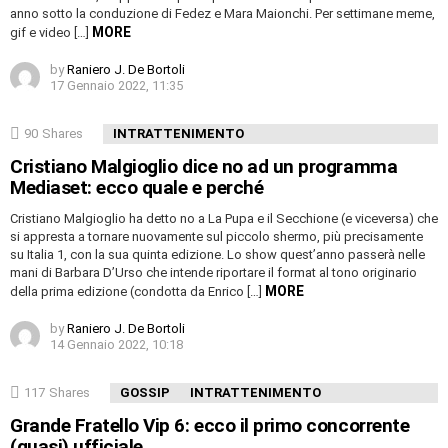
anno sotto la conduzione di Fedez e Mara Maionchi. Per settimane meme,
MORE
gif e video […]
by
Raniero J. De Bortoli
17 Gennaio 2022, 11:35
90
Shares
INTRATTENIMENTO
Cristiano Malgioglio dice no ad un programma
Mediaset: ecco quale e perché
Cristiano Malgioglio ha detto no a La Pupa e il Secchione (e viceversa) che
si appresta a tornare nuovamente sul piccolo shermo, più precisamente
su Italia 1, con la sua quinta edizione. Lo show quest’anno passerà nelle
mani di Barbara D’Urso che intende riportare il format al tono originario
MORE
della prima edizione (condotta da Enrico […]
by
Raniero J. De Bortoli
14 Gennaio 2022, 10:18
117
Shares
GOSSIP
INTRATTENIMENTO
Grande Fratello Vip 6: ecco il primo concorrente
(quasi) ufficiale