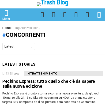
Facebook
Twitter
Instagram
Spotify
TikTok
S
Menu
You are here:
Home
Tag Archives: concorrenti
CONCORRENTI
LATEST STORIES
13
Shares
INTRATTENIMENTO
Pechino Express: tutto quello che c’è da sapere
sulla nuova edizione
Pechino Express è pronto a tornare con una nuova avventura, da giovedì
10 marzo alle 21:15 su Sky e in streaming su NOW. La prima stagione
targata Sky, composta da dieci puntate, sarà condotta da Costantino