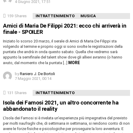
4 Giugno 2021, 17:51
159
Shares
INTRATTENIMENTO
MUSICA
Amici di Maria De Filippi 2021: ecco chi arriverà in
finale - SPOILER
Iniziato lo scorso 20 marzo, il serale di Amici di Maria De Filippi sta
volgendo al termine e proprio oggi si sono svolte le registrazioni della
puntata che andrà in onda questo sabato. Quella che vedremo sarà
appunto la semifinale del talent show dove gli allievi avranno (o hanno
MORE
avuto, dal momento che la puntata […]
by
Raniero J. De Bortoli
7 Maggio 2021, 00:14
131
Shares
INTRATTENIMENTO
Isola dei Famosi 2021, un altro concorrente ha
abbandonato il reality
L’Isola dei Famosi si è rivelata un’esperienza più impegnativa del previsto
per molti naufraghi che, di settimana in settimana, si rendono conto di non
avere le forze fisiche e psicologiche per proseguire la loro avventura. E