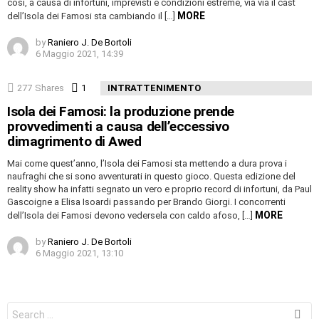
così, a causa di infortuni, imprevisti e condizioni estreme, via via il cast
MORE
dell’Isola dei Famosi sta cambiando il […]
by
Raniero J. De Bortoli
6 Maggio 2021, 14:39
277
Shares
1
Comment
INTRATTENIMENTO
Isola dei Famosi: la produzione prende
provvedimenti a causa dell’eccessivo
dimagrimento di Awed
Mai come quest’anno, l’Isola dei Famosi sta mettendo a dura prova i
naufraghi che si sono avventurati in questo gioco. Questa edizione del
reality show ha infatti segnato un vero e proprio record di infortuni, da Paul
Gascoigne a Elisa Isoardi passando per Brando Giorgi. I concorrenti
MORE
dell’Isola dei Famosi devono vedersela con caldo afoso, […]
by
Raniero J. De Bortoli
6 Maggio 2021, 13:10
Search
for: