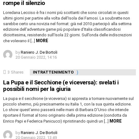
rompe il silenzio
Loredana Lecciso è fra i nomi più scottanti che sono circolati in questi
ultimi giorni per partire alla volta dell’Isola dei Famosi. La soubrette non
sarebbe certo una novizia nel format: già nel 2010 partecipò alla settima
edizione dell’adventure game più popolare d’Italia classificandosi
diciottesima, resistendo sull’Isola 22 giorni. Sull’onda delle indiscrezioni
MORE
che volevano il […]
by
Raniero J. De Bortoli
20 Gennaio 2022, 14:16
3
Shares
INTRATTENIMENTO
La Pupa e il Secchione (e viceversa): svelati i
possibili nomi per la giuria
La pupa e il secchione (e viceversa) si appresta a tornare nuovamente sul
piccolo shermo, più precisamente su Italia 1, con la sua quinta edizione.
Lo show quest’anno passerà nelle mani di Barbara D’Urso che intende
riportare il format al tono originario della prima edizione (condotta da
MORE
Enrico Papi e Federica Panicucci) ripristinando quindi un […]
by
Raniero J. De Bortoli
20 Gennaio 2022, 13:49