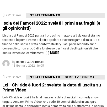
292
Shares
INTRATTENIMENTO
Isola dei Famosi 2022: svelati i primi naufraghi (e
gli opinionisti)
L’Isola dei Famosi 2022 partirà il prossimo marzo e già da ora si stanno
tessendo le prime trame del più popolare adventure game d’Italia. Se al
timone dello show è stata confermata Ilary Blasi per il secondo anno
consecutivo, non si può dire lo stesso per il cast degli opinionisti che
MORE
subirà invece dei cambiamenti. […]
by
Raniero J. De Bortoli
18 Gennaio 2022, 16:05
222
Shares
INTRATTENIMENTO
SERIE TV E CINEMA
Lol - Chi ride è fuori 2: svelata la data di uscita su
Prime Video
Lol - Chi ride è fuori 2 ha finalmente una data di uscita! Il comedy show
targato Amazon Prime Video, che vede 10 comici sfidarsi in una gara
all’ultima risata, è approdato per la prima volta sulla piattaforma lo scorso