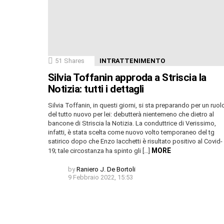
51
Shares
INTRATTENIMENTO
Silvia Toffanin approda a Striscia la
Notizia: tutti i dettagli
Silvia Toffanin, in questi giorni, si sta preparando per un ruol
del tutto nuovo per lei: debutterà nientemeno che dietro al
bancone di Striscia la Notizia. La conduttrice di Verissimo,
infatti, è stata scelta come nuovo volto temporaneo del tg
satirico dopo che Enzo Iacchetti è risultato positivo al Covid-
MORE
19; tale circostanza ha spinto gli […]
by
Raniero J. De Bortoli
9 Febbraio 2022, 15:53