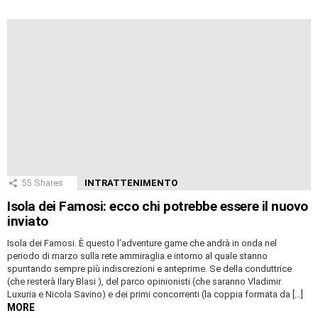
55
Shares
INTRATTENIMENTO
Isola dei Famosi: ecco chi potrebbe essere il nuovo
inviato
Isola dei Famosi. È questo l’adventure game che andrà in onda nel
periodo di marzo sulla rete ammiraglia e intorno al quale stanno
spuntando sempre più indiscrezioni e anteprime. Se della conduttrice
(che resterà Ilary Blasi ), del parco opinionisti (che saranno Vladimir
Luxuria e Nicola Savino) e dei primi concorrenti (la coppia formata da […]
MORE