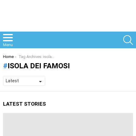
S
Menu
You are here:
Home
Tag Archives: isola dei famosi
ISOLA DEI FAMOSI
LATEST STORIES