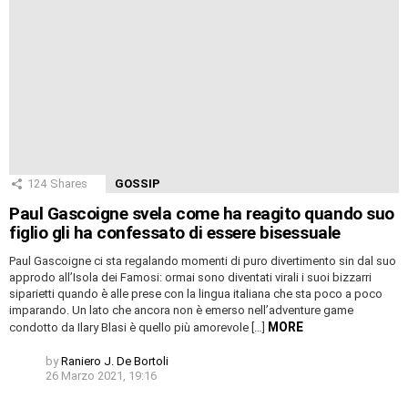
124
Shares
GOSSIP
Paul Gascoigne svela come ha reagito quando suo
figlio gli ha confessato di essere bisessuale
Paul Gascoigne ci sta regalando momenti di puro divertimento sin dal suo
approdo all’Isola dei Famosi: ormai sono diventati virali i suoi bizzarri
siparietti quando è alle prese con la lingua italiana che sta poco a poco
imparando. Un lato che ancora non è emerso nell’adventure game
MORE
condotto da Ilary Blasi è quello più amorevole […]
by
Raniero J. De Bortoli
26 Marzo 2021, 19:16