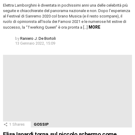
Elettra Lamborghini è diventata in pochissimi anni una delle celebrità più
seguite e chiacchierate del panorama nazionale e non. Dopo l’esperienza
al Festival di Sanremo 2020 col brano Musica (e il resto scompare), il
ruolo di opinionista all’Isola dei Famosi 2021 e le numerose hit estive di
MORE
successo, la “Twerking Queen” è ora pronta a […]
by
Raniero J. De Bortoli
13 Gennaio 2022, 15:09
1
Shares
GOSSIP
Elisa Isoardi torna sul piccolo schermo come