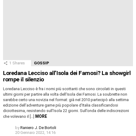
1
Shares
GOSSIP
Loredana Lecciso all’Isola dei Famosi? La showgirl
rompe il silenzio
Loredana Lecciso è fra i nomi più scottanti che sono circolati in questi
ultimi giorni per partire alla volta dell’Isola dei Famosi. La soubrette non
sarebbe certo una novizia nel format: già nel 2010 partecipò alla settima
edizione dell’adventure game più popolare d’Italia classificandosi
diciottesima, resistendo sull’Isola 22 giorni. Sull’onda delle indiscrezioni
MORE
che volevano il […]
by
Raniero J. De Bortoli
20 Gennaio 2022, 14:16