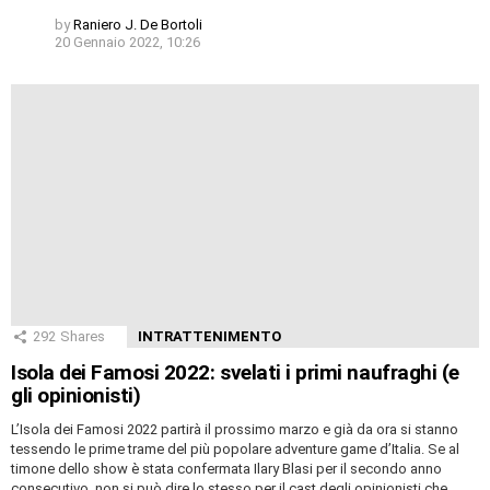
by
Raniero J. De Bortoli
20 Gennaio 2022, 10:26
292
Shares
INTRATTENIMENTO
Isola dei Famosi 2022: svelati i primi naufraghi (e
gli opinionisti)
L’Isola dei Famosi 2022 partirà il prossimo marzo e già da ora si stanno
tessendo le prime trame del più popolare adventure game d’Italia. Se al
timone dello show è stata confermata Ilary Blasi per il secondo anno
consecutivo, non si può dire lo stesso per il cast degli opinionisti che