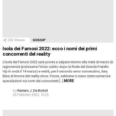
252
Shares
GOSSIP
Isola dei Famosi 2022: ecco i nomi dei primi
concorrenti del reality
L’Isola dei Famosi 2022 sarà pronta a salpare intorno alla metà di marzo (è
ragionevole ipotizzarne l’inizio subito dopo la finale del Grande Fratello
Vip in onda il 14 marzo) e vedrà, per il secondo anno consecutivo, Ilary
Blasi al timone del reality show. Finora, sebbene ci siano state numerose
MORE
speculazioni sui nomi dei concorrenti […]
by
Raniero J. De Bortoli
23 Febbraio 2022, 12:25