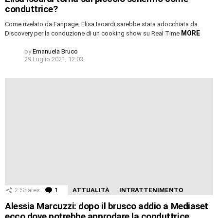
conduttrice?
Come rivelato da Fanpage, Elisa Isoardi sarebbe stata adocchiata da
MORE
Discovery per la conduzione di un cooking show su Real Time
by
Emanuela Bruco
29 Luglio 2021, 12:03
2
Shares
1
Comment
ATTUALITÀ
INTRATTENIMENTO
Alessia Marcuzzi: dopo il brusco addio a Mediaset
ecco dove potrebbe approdare la conduttrice