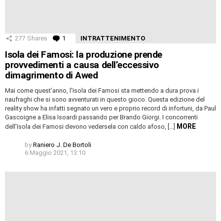
277
Shares
1
Comment
INTRATTENIMENTO
Isola dei Famosi: la produzione prende
provvedimenti a causa dell’eccessivo
dimagrimento di Awed
Mai come quest’anno, l’Isola dei Famosi sta mettendo a dura prova i
naufraghi che si sono avventurati in questo gioco. Questa edizione del
reality show ha infatti segnato un vero e proprio record di infortuni, da Paul
Gascoigne a Elisa Isoardi passando per Brando Giorgi. I concorrenti
MORE
dell’Isola dei Famosi devono vedersela con caldo afoso, […]
by
Raniero J. De Bortoli
6 Maggio 2021, 13:10