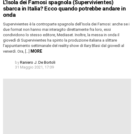
L’Isola dei Famosi spagnola (Supervivientes)
sbarca in Italia? Ecco quando potrebbe andare in
onda
Supervivientes è la controparte spagnola dell’Isola dei Famosi: anche se i
due format non hanno mai interagito direttamente fra loro, essi
condividono lo stesso editore, Mediaset. Inoltre, la messa in onda il
giovedì di Supervivientes ha spinto la produzione italiana a slittare
l’appuntamento settimanale del reality show di Ilary Blasi dal giovedì al
MORE
venerdì. Ora, […]
by
Raniero J. De Bortoli
31 Maggio 2021, 17:09