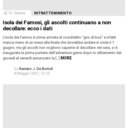
51
Shares
INTRATTENIMENTO
Isola dei Famosi, gli ascolti continuano a non
decollare: ecco i dati
L’Isola dei Famosi è ormai arrivata al cosiddetto “giro di boa” e infatti
manca meno di un mese alla finale che dovrebbe andare in onda il 7
giugno, ma gli ascolti non vogliono saperne di decollare. Ieri sera, si è
inaugurata la prima puntata dell’adventure game dopo lo slittamento dal
MORE
giovedì al venerdì annunciato la […]
by
Raniero J. De Bortoli
8 Maggio 2021, 12:10