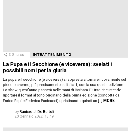
3
Shares
INTRATTENIMENTO
La Pupa e il Secchione (e viceversa): svelati i
possibili nomi per la giuria
La pupa e il secchione (e viceversa) si appresta a tornare nuovamente sul
piccolo shermo, più precisamente su Italia 1, con la sua quinta edizione.
Lo show quest’anno passerà nelle mani di Barbara D’Urso che intende
riportare il format al tono originario della prima edizione (condotta da
MORE
Enrico Papi e Federica Panicucci) ripristinando quindi un […]
by
Raniero J. De Bortoli
20 Gennaio 2022, 13:49