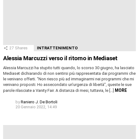
27
Shares
INTRATTENIMENTO
Alessia Marcuzzi verso il ritorno in Mediaset
Alessia Marcuzzi ha stupito tutti quando, lo scorso 30 giugno, ha lasciato
Mediaset dichiarando di non sentirsi più rappresentata dai programmi che
le venivano offerti. “Non riesco più ad immaginarmi nei programmi che mi
venivano proposti. Ho assecondato un’urgenza di libertà”, queste le sue
MORE
parole rilasciate a Vanity Fair. A distanza di mesi, tuttavia, le […]
by
Raniero J. De Bortoli
20 Gennaio 2022, 14:49