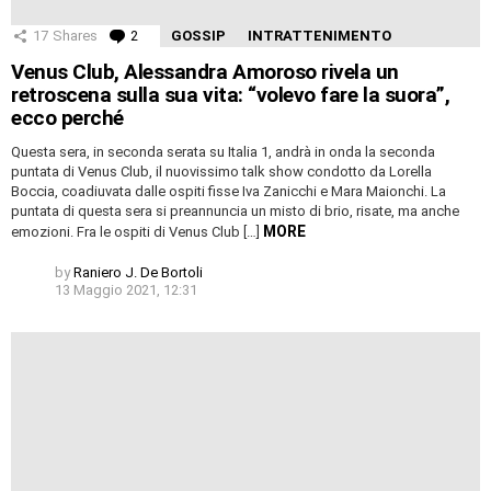
17
Shares
2
Comments
GOSSIP
INTRATTENIMENTO
Venus Club, Alessandra Amoroso rivela un
retroscena sulla sua vita: “volevo fare la suora”,
ecco perché
Questa sera, in seconda serata su Italia 1, andrà in onda la seconda
puntata di Venus Club, il nuovissimo talk show condotto da Lorella
Boccia, coadiuvata dalle ospiti fisse Iva Zanicchi e Mara Maionchi. La
puntata di questa sera si preannuncia un misto di brio, risate, ma anche
MORE
emozioni. Fra le ospiti di Venus Club […]
by
Raniero J. De Bortoli
13 Maggio 2021, 12:31