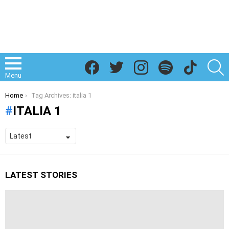
Facebook
Twitter
Instagram
Spotify
TikTok
S
Menu
You are here:
Home
Tag Archives: italia 1
ITALIA 1
LATEST STORIES