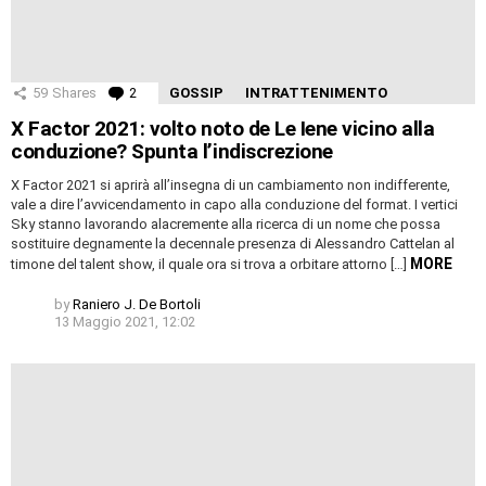
59
Shares
2
Comments
GOSSIP
INTRATTENIMENTO
X Factor 2021: volto noto de Le Iene vicino alla
conduzione? Spunta l’indiscrezione
X Factor 2021 si aprirà all’insegna di un cambiamento non indifferente,
vale a dire l’avvicendamento in capo alla conduzione del format. I vertici
Sky stanno lavorando alacremente alla ricerca di un nome che possa
sostituire degnamente la decennale presenza di Alessandro Cattelan al
MORE
timone del talent show, il quale ora si trova a orbitare attorno […]
by
Raniero J. De Bortoli
13 Maggio 2021, 12:02