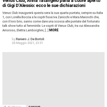
Venus Club, Anna Tatangelo parla a cuore aperto
di Gigi D’Alessio: ecco le sue dichiarazioni
Venus Club inaugurerà questa sera la sua quarta puntata, sempre su Italia
1, con Lorella Boccia e le ospiti fisse Iva Zanicchi e Mara Maionchi che,
con il loro brio, sanno come dare una scossa alle puntate del fortunato
talk show tutto al femminile. Le ospiti di Venus Club, tra cui Alessandra
MORE
Amoroso, Elettra Lamborghini, […]
by
Raniero J. De Bortoli
26 Maggio 2021, 23:51