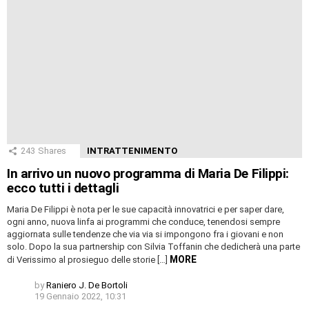
243
Shares
INTRATTENIMENTO
In arrivo un nuovo programma di Maria De Filippi:
ecco tutti i dettagli
Maria De Filippi è nota per le sue capacità innovatrici e per saper dare,
ogni anno, nuova linfa ai programmi che conduce, tenendosi sempre
aggiornata sulle tendenze che via via si impongono fra i giovani e non
solo. Dopo la sua partnership con Silvia Toffanin che dedicherà una parte
MORE
di Verissimo al prosieguo delle storie […]
by
Raniero J. De Bortoli
19 Gennaio 2022, 10:31