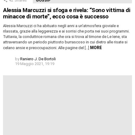
42
Shares
GOSSIP
Alessia Marcuzzi si sfoga e rivela: “Sono vittima di
minacce di morte”, ecco cosa è successo
Alessia Marcuzzi ci ha abituato negli anni a un’atmosfera gioviale e
rilassata, grazie alla leggerezza e ai sorrisi che porta nei suoi programmi.
Tuttavia, la conduttrice romana che ora si trova al timone de Le Iene, sta
attraversando un periodo piuttosto burrascoso in cui dietro alle risate si
MORE
celano ansie e preoccupazioni. Alle pagine del […]
by
Raniero J. De Bortoli
19 Maggio 2021, 19:19