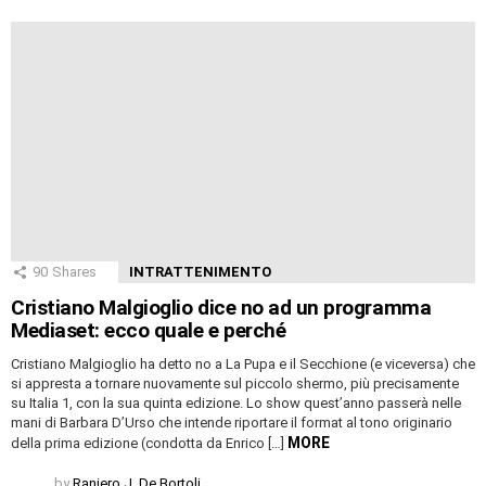
90
Shares
INTRATTENIMENTO
Cristiano Malgioglio dice no ad un programma
Mediaset: ecco quale e perché
Cristiano Malgioglio ha detto no a La Pupa e il Secchione (e viceversa) che
si appresta a tornare nuovamente sul piccolo shermo, più precisamente
su Italia 1, con la sua quinta edizione. Lo show quest’anno passerà nelle
mani di Barbara D’Urso che intende riportare il format al tono originario
MORE
della prima edizione (condotta da Enrico […]
by
Raniero J. De Bortoli