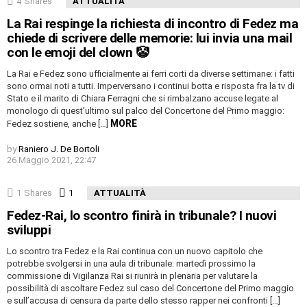
4
Shares
ATTUALITÀ
La Rai respinge la richiesta di incontro di Fedez ma
chiede di scrivere delle memorie: lui invia una mail
con le emoji del clown 🤡
La Rai e Fedez sono ufficialmente ai ferri corti da diverse settimane: i fatti
sono ormai noti a tutti. Imperversano i continui botta e risposta fra la tv di
Stato e il marito di Chiara Ferragni che si rimbalzano accuse legate al
monologo di quest’ultimo sul palco del Concertone del Primo maggio:
MORE
Fedez sostiene, anche […]
by
Raniero J. De Bortoli
26 Maggio 2021, 22:47
1
Shares
1
Comment
ATTUALITÀ
Fedez-Rai, lo scontro finirà in tribunale? I nuovi
sviluppi
Lo scontro tra Fedez e la Rai continua con un nuovo capitolo che
potrebbe svolgersi in una aula di tribunale: martedì prossimo la
commissione di Vigilanza Rai si riunirà in plenaria per valutare la
possibilità di ascoltare Fedez sul caso del Concertone del Primo maggio
e sull’accusa di censura da parte dello stesso rapper nei confronti […]