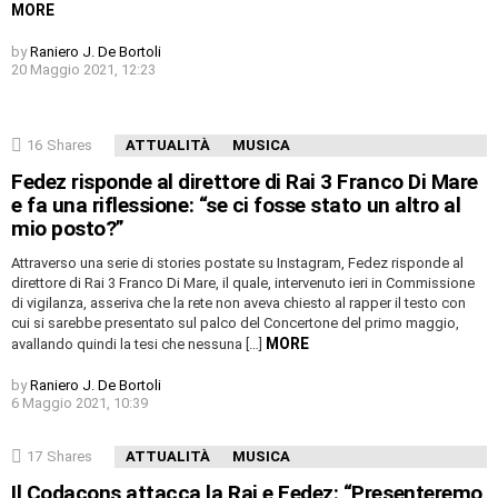
MORE
by
Raniero J. De Bortoli
20 Maggio 2021, 12:23
16
Shares
ATTUALITÀ
MUSICA
Fedez risponde al direttore di Rai 3 Franco Di Mare
e fa una riflessione: “se ci fosse stato un altro al
mio posto?”
Attraverso una serie di stories postate su Instagram, Fedez risponde al
direttore di Rai 3 Franco Di Mare, il quale, intervenuto ieri in Commissione
di vigilanza, asseriva che la rete non aveva chiesto al rapper il testo con
cui si sarebbe presentato sul palco del Concertone del primo maggio,
MORE
avallando quindi la tesi che nessuna […]
by
Raniero J. De Bortoli
6 Maggio 2021, 10:39
17
Shares
ATTUALITÀ
MUSICA
Il Codacons attacca la Rai e Fedez: “Presenteremo