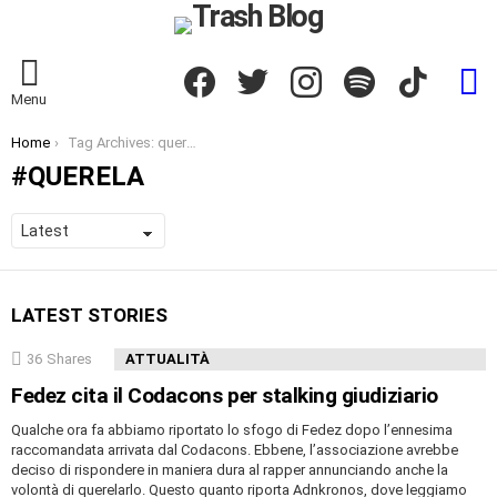
Facebook
Twitter
Instagram
Spotify
TikTok
S
Menu
You are here:
Home
Tag Archives: querela
QUERELA
LATEST STORIES
36
Shares
ATTUALITÀ
Fedez cita il Codacons per stalking giudiziario
Qualche ora fa abbiamo riportato lo sfogo di Fedez dopo l’ennesima
raccomandata arrivata dal Codacons. Ebbene, l’associazione avrebbe
deciso di rispondere in maniera dura al rapper annunciando anche la
volontà di querelarlo. Questo quanto riporta Adnkronos, dove leggiamo