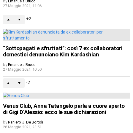
by
Emanuela Bruco
27 Maggio 2021, 11:06
2
“Sottopagati e sfruttati”: così 7 ex collaboratori
domestici denunciano Kim Kardashian
by
Emanuela Bruco
27 Maggio 2021, 10:50
-2
Venus Club, Anna Tatangelo parla a cuore aperto
di Gigi D’Alessio: ecco le sue dichiarazioni
by
Raniero J. De Bortoli
26 Maggio 2021, 23:51