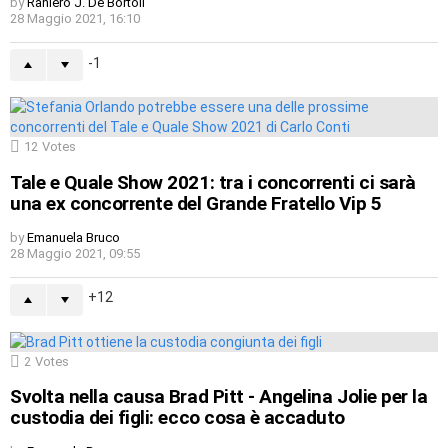
by
Raniero J. De Bortoli
28 Maggio 2021, 16:10
-1
12
Votes
Tale e Quale Show 2021: tra i concorrenti ci sarà
una ex concorrente del Grande Fratello Vip 5
by
Emanuela Bruco
28 Maggio 2021, 09:55
12
2
Votes
Svolta nella causa Brad Pitt - Angelina Jolie per la
custodia dei figli: ecco cosa è accaduto