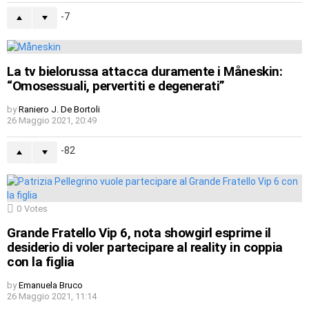
-7
La tv bielorussa attacca duramente i Måneskin:
“Omosessuali, pervertiti e degenerati”
by
Raniero J. De Bortoli
26 Maggio 2021, 20:49
-82
0
Votes
Grande Fratello Vip 6, nota showgirl esprime il
desiderio di voler partecipare al reality in coppia
con la figlia
by
Emanuela Bruco
26 Maggio 2021, 11:14