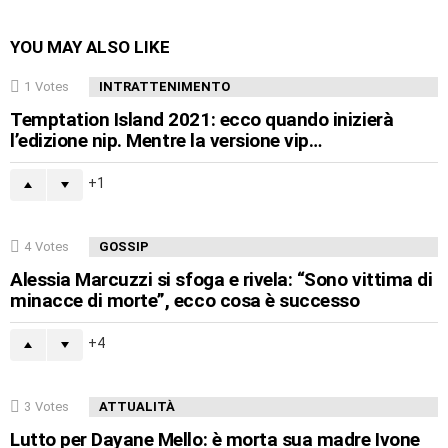
YOU MAY ALSO LIKE
1
Votes
INTRATTENIMENTO
Temptation Island 2021: ecco quando inizierà
l’edizione nip. Mentre la versione vip…
1
4
Votes
GOSSIP
Alessia Marcuzzi si sfoga e rivela: “Sono vittima di
minacce di morte”, ecco cosa è successo
4
3
Votes
ATTUALITÀ
Lutto per Dayane Mello: è morta sua madre Ivone