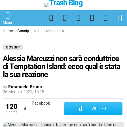
Facebook
Twitter
Instagram
Spotify
TikTok
S
Menu
You are here:
Home
Gossip
Alessia Marcuzzi non sarà conduttrice di Temptation Island: ecco qual è stata la sua reazione
GOSSIP
Alessia Marcuzzi non sarà conduttrice
di Temptation Island: ecco qual è stata
la sua reazione
by
Emanuela Bruco
26 Maggio 2021, 10:18
Facebook
120
TWITTER
shares