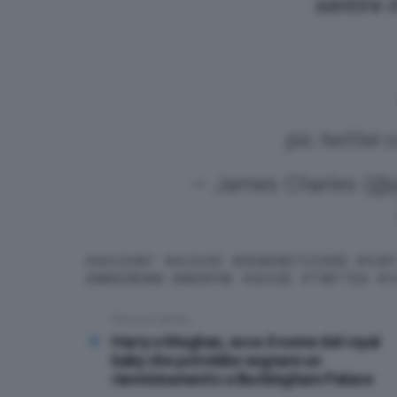
sentire 
pic.twitte
— James Charles (@j
ACCOUNT
ACCUSE
DEMONETIZZARE
FLIR
MINORENNI
MORPHE
SCUSE
TWITTER
Y
Previous article
See
more
Harry e Meghan, ecco il nome del royal
baby che potrebbe segnare un
riavvicinamento a Buckingham Palace