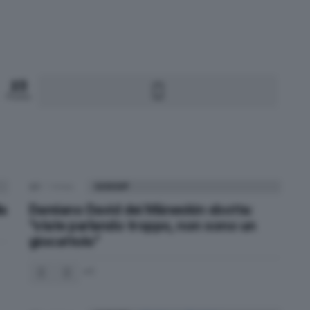
23
Points
1
Votes
GOSSIP
la
Damiano David dei Måneskin sbotta:
“state parlando troppo, non sono un
giocattolo”
1