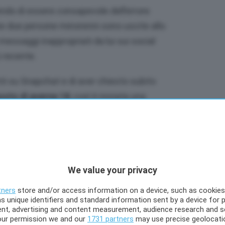
do di essere consapevole dell’errore
 due persone minorenni sono uscite allo
messaggi inappropriati da lui sui social
ù recente.
nti su Snapchat e di aver chiesto subito
osto di averne 18
, così è iniziata una
a in qualcosa di più esplicito,
salvo poi
e avevano
16 anni
. Non appena scoperta la
 ha bloccati
.
n errore stupido e ha provato a spiegare i
We value your privacy
ire ogni disinformazione. Al momento però lo
tners
store and/or access information on a device, such as cookie
ia di critiche e soprattutto con la perdita di
s unique identifiers and standard information sent by a device for 
ent, advertising and content measurement, audience research and s
ollari
our permission we and our
1731 partners
may use precise geolocati