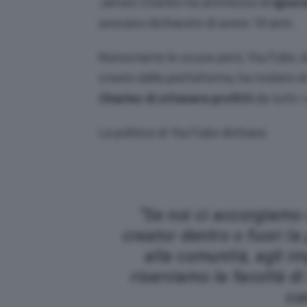
James Charles ha ammesso di
ignor
avevano dichiarato di avere 18 anni.
Nonostante le scuse però, YouTube, do
creato dalla piattaforma, ha rivelato d
Charles di ottenere profitti
da tutti i
La politica di YouTube dichiara:
“Se noi ci accorgiamo
creator dentro o fuori la
alla comunità, agli im
riserviamo la facoltà di
co