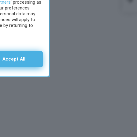
tners
’ processing as
la s
our preferences
personal data may
nces will apply to
 by returning to
Accept All