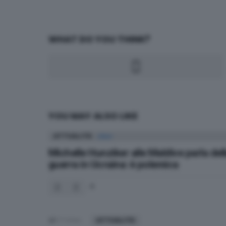
WHAT DO YOU THINK?
YOU MAY ALSO LIKE
ATTUALITÀ
Michelle Hunziker alle Maldive parla del
guerra in Ucraina: è polemica
-9
9
Votes
ATTUALITÀ