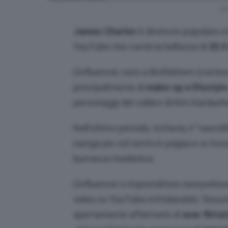
Jam
James Charles
è divenuto popolare a 
YouTube che conta la bellezza di
25.5 
L’influencer, nato a Bethlehem (contea 
principalmente di
make-up e lifestyl
personaggi del calibro di Kim Kardashia
Nell’ultimo periodo, tuttavia, il “vasc
naviga più col vento in poppa e si trov
burrasca mediatica.
L’influencer e imprenditore newyorkese
video su YouTube intitolandolo
“Assume
apertamente affermato di
aver flirta