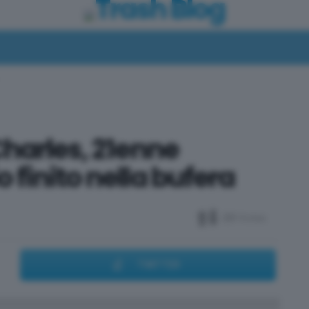
Facebook
Twitter
Instagram
Spotify
TikTok
Charles, 21enne
 finito nella bufera
23
Votes
TWITTER