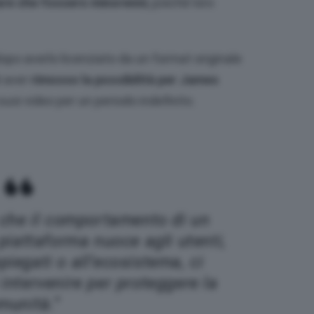
are che fossero minorenni
, poiché loro
po averlo licenziato da un format originale
i aver
rimosso la possibilità per James
 suoi video per un periodo indefinito.
 che il comportamento di un
 piattaforma nuoce agli utenti,
piegati o all’ecosistema, ci
 intervenire per proteggere la
munità.”