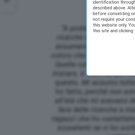
identification throu
e
described above. Alt
before consenting or
not require your cons
this website only. Y
“A posteriori, è stato 
this site and clicking
ricerche sull’argomento 
assumermi le mie respon
coloro che si sono sentit
Quelle conversazioni n
iniziare, è stato un peri
questo. Mi assumo tutta 
ho fatto, perché non av
all’età che mi avevano d
fare delle ricerche a mi
ragazzi che ho contattato
scusatemi se vi ho scri