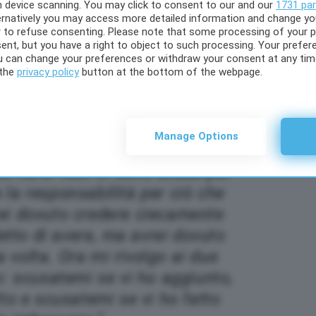
gh device scanning. You may click to consent to our and our
1731 par
ernatively you may access more detailed information and change y
 to refuse consenting. Please note that some processing of your 
ent, but you have a right to object to such processing. Your prefere
ou can change your preferences or withdraw your consent at any time
stupido perché ho fatto delle
 the
privacy policy
button at the bottom of the webpage.
e ho riflettuto molto. Dovevo
sabilità e scusarmi con tutti
i feriti dal mio comportamento.
Manage Options
on sarebbero nemmeno dovute
odo nero. Non ci sono scuse per
la responsabilità per ciò che
rei dovuto credere ciecamente
etto di avere, ma avrei dovuto
a volta. Ora mi rivolgo ai due
: scusatemi se vi ho aggiunto,
tto e scusatemi se vi ho fatto