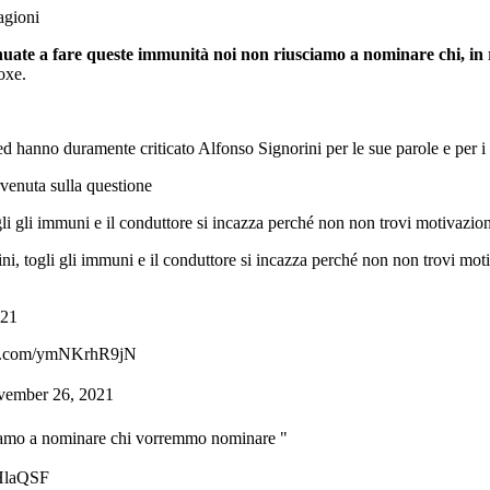
ragioni
inuate a fare queste immunità noi non riusciamo a nominare chi, i
oxe.
d hanno duramente criticato Alfonso Signorini per le sue parole e per i to
ervenuta sulla questione
li gli immuni e il conduttore si incazza perché non non trovi motivazioni
ni, togli gli immuni e il conduttore si incazza perché non non trovi mot
021
tter.com/ymNKrhR9jN
vember 26, 2021
sciamo a nominare chi vorremmo nominare "
7HlaQSF