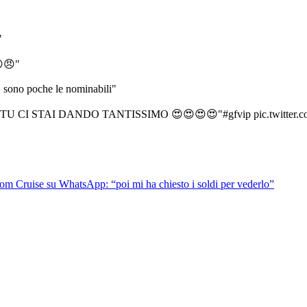
"
😠"
 sono poche le nominabili"
 TU CI STAI DANDO TANTISSIMO 😍😍😍😍"#gfvip pic.twitte
Tom Cruise su WhatsApp: “poi mi ha chiesto i soldi per vederlo”