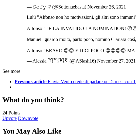
— 𝚂𝚘𝚏𝚢 ♡ (@Sottonaebasta) November 26, 2021
Lulú "Alfonso non ho motivazioni, gli altri sono immuni
Alfonso "TE LA INVALIDO LA NOMINATION! 😠
Manuel "guardo molto, parlo poco, nomino Clarissa così,
Alfonso "BRAVO 😍😍 E DICI POCO 😍😍😍😍 MA
— Alessia 🇮🇹 🇵🇸 (@ASlash16) November 27, 2021
See more
Previous article
Flavia Vento crede di parlare per 5 mesi con 
What do you think?
24
Points
Upvote
Downvote
You May Also Like