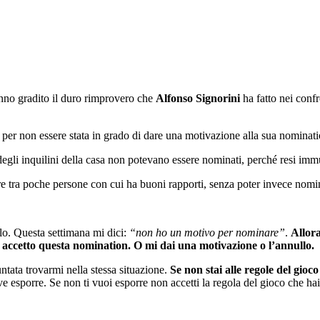
hanno gradito il duro rimprovero che
Alfonso Signorini
ha fatto nei conf
ati per non essere stata in grado di dare una motivazione alla sua nominati
 degli inquilini della casa non potevano essere nominati, perché resi im
iere tra poche persone con cui ha buoni rapporti, senza poter invece nom
olo. Questa settimana mi dici:
“non ho un motivo per nominare”
.
Allora
 accetto questa nomination. O mi dai una motivazione o l’annullo.
tata trovarmi nella stessa situazione.
Se non stai alle regole del gio
e esporre. Se non ti vuoi esporre non accetti la regola del gioco che hai