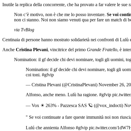
Inutile la replica della concorrente, che ha provato a far valere le sue 
Non c’è motivo, non è che me lo posso inventare.
Se voi cont
non ci stanno. Noi non siamo venuti qua per fare un match di b
via TvBlog
Centinaia di persone hanno mostrato solidarietà nei confronti di Lulù e
Anche
Cristina Plevani
, vincitrice del primo
Grande Fratello
, è int
Nomination: il gf decide chi devi nominare, togli gli uomini, tog
Nomination: il gf decide chi devi nominare, togli gli uomi
coi toni. #gfvip
— Cristina Plevani (@CristinaPlevani) November 26, 2
Alfonso, anche meno. Lulù ha ragione. #gfvip pic.twi
— Vox ☀ 263% - Pazzesca SAS 🪐 (@vox_indocti) No
" Se voi continuate a fare queste immunità noi non riu
Lulú che annienta Alfonso #gfvip pic.twitter.com/1dW