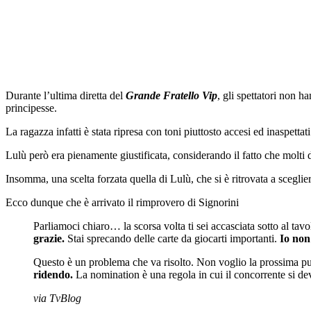
Durante l’ultima diretta del
Grande Fratello Vip
, gli spettatori non 
principesse.
La ragazza infatti è stata ripresa con toni piuttosto accesi ed inaspett
Lulù però era pienamente giustificata, considerando il fatto che molti
Insomma, una scelta forzata quella di Lulù, che si è ritrovata a scegl
Ecco dunque che è arrivato il rimprovero di Signorini
Parliamoci chiaro… la scorsa volta ti sei accasciata sotto al tav
grazie.
Stai sprecando delle carte da giocarti importanti.
Io non
Questo è un problema che va risolto. Non voglio la prossima pun
ridendo.
La nomination è una regola in cui il concorrente si dev
via TvBlog