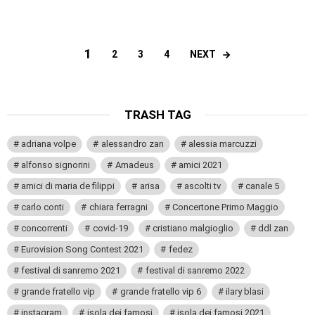
1
NEXT
2
3
4
TRASH TAG
adriana volpe
alessandro zan
alessia marcuzzi
alfonso signorini
Amadeus
amici 2021
amici di maria de filippi
arisa
ascolti tv
canale 5
carlo conti
chiara ferragni
Concertone Primo Maggio
concorrenti
covid-19
cristiano malgioglio
ddl zan
Eurovision Song Contest 2021
fedez
festival di sanremo 2021
festival di sanremo 2022
grande fratello vip
grande fratello vip 6
ilary blasi
instagram
isola dei famosi
isola dei famosi 2021