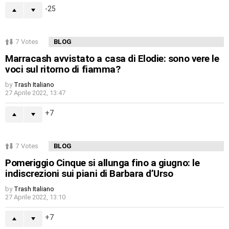
-25
7
Votes
BLOG
Marracash avvistato a casa di Elodie: sono vere le
voci sul ritorno di fiamma?
by
Trash Italiano
27 Aprile 2022, 13:47
7
7
Votes
BLOG
Pomeriggio Cinque si allunga fino a giugno: le
indiscrezioni sui piani di Barbara d’Urso
by
Trash Italiano
27 Aprile 2022, 13:10
7