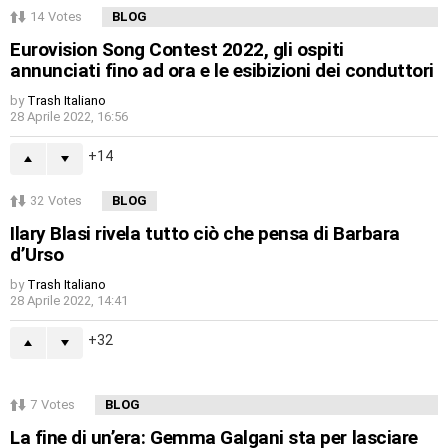
14
Votes
BLOG
Eurovision Song Contest 2022, gli ospiti
annunciati fino ad ora e le esibizioni dei conduttori
by
Trash Italiano
28 Aprile 2022, 16:56
14
32
Votes
BLOG
Ilary Blasi rivela tutto ciò che pensa di Barbara
d’Urso
by
Trash Italiano
28 Aprile 2022, 14:41
32
7
Votes
BLOG
La fine di un’era: Gemma Galgani sta per lasciare