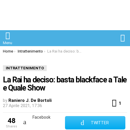
S
Menu
You are here:
Home
Intrattenimento
La Rai ha deciso: basta blackface a Tale e Quale Show
INTRATTENIMENTO
La Rai ha deciso: basta blackface a Tale
e Quale Show
by
Raniero J. De Bortoli
Co
1
27 Aprile 2021, 17:36
Facebook
48
TWITTER
shares