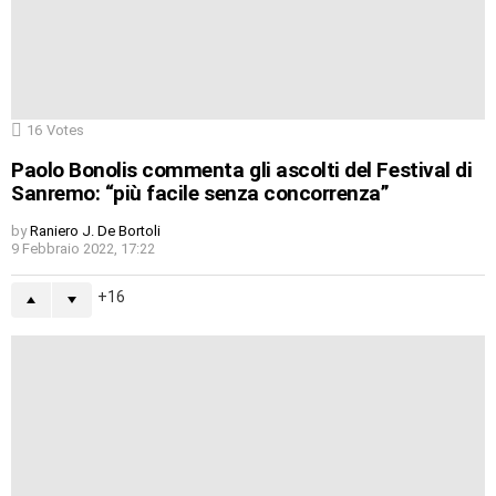
16
Votes
Paolo Bonolis commenta gli ascolti del Festival di
Sanremo: “più facile senza concorrenza”
by
Raniero J. De Bortoli
9 Febbraio 2022, 17:22
16