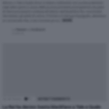
Attorno a Tale e Quale show si stanno sollevando non poche polemiche
negli ultimi giorni a causa delle accuse pervenute al programma da parte
di varie associazioni contrarie all’utilizzo del blackface fra i concorrenti
che imitano gli artisti di colore. Il format si è dunque impegnato, attraverso
MORE
un comunicato Rai, a non ricorrere più a […]
by
Raniero J. De Bortoli
5 anni fa
48
Shares
1
Comment
INTRATTENIMENTO
La Rai ha deciso: basta blackface a Tale e Quale