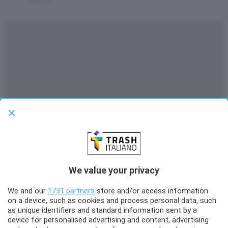
5 anni fa
37
Shares
1
Comment
GOSSIP
INTRATTENIMENTO
Carlo Conti interagisce con Pippo Baudo sui social
dopo le dure critiche ricevute
We value your privacy
Carlo Conti e Paolo Bonolis si sono ritrovati, loro malgrado, nel mirino
We and our
1731 partners
store and/or access information
delle critiche mosse da Pippo Baudo ai palinsesti televisivi attuali e ai loro
principali rappresentanti. In occasione del suo 85esimo compleanno
on a device, such as cookies and process personal data, such
occorso nella giornata di ieri, lo storico presentatore ha rilasciato
as unique identifiers and standard information sent by a
MORE
un’intervista al quotidiano La Nazione in cui, fra le altre cose, ha […]
device for personalised advertising and content, advertising