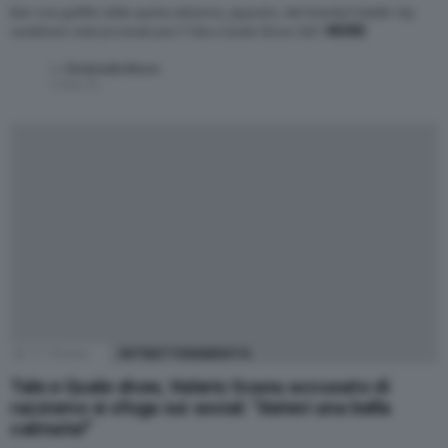
Ben 4 ex gieffini della quinta edizione, appunto, del Grande Fratello Vip
MORE
sarebbero stati provinati per il Tale e Quale Show 2021
by
Emanuela Bruco
5 anni fa
27
Shares
INTRATTENIMENTO
Tale e Quale show, Valerio Scanu accusato di
razzismo si sfoga sui social: “datevi una bella
calmata!”