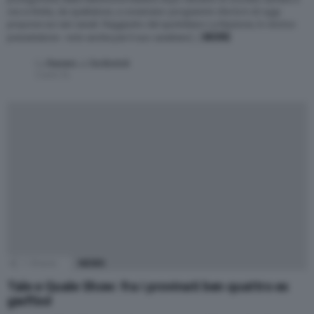
ora si limita, da spettatore, a osservare i programmi che la tv di oggi
propone sui vari canali. Raggiunto dal quotidiano La Nazione, lo storico
MORE
presentatore - noto anche per il suo carattere […]
by
Raniero J. De Bortoli
5 anni fa
1
Shares
NEWS
Tale e Quale Show: fra i provinati ben quattro ex
gieffini!