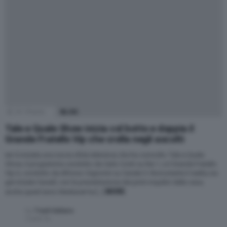
63
Shares
BLOG
Tale e Quale Show inizia col botto e doppia il
Grande Fratello Vip che crolla negli ascolti
Ieri è iniziata una nuova sfida televisiva che ha coinvolto Tale e Quale
Show, il programma condotto da Carlo Conti su Rai 1, e il Grande Fratello
Vip 6, condotto da Alfonso Signorini su Canale 5. Nonostante il reality sia
già iniziato lunedì, con la presentazione dei primi inquilini della casa,
MORE
anche quest’anno Mediaset ha […]
by
Trash Italiano
5 anni fa