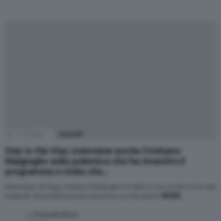
19
Shares
GOSSIP
Star in the Star, interviene anche Cristiano
Malgioglio sulla polemica che ha investito il
programma e rivela che…
Intervistato da Oggi, Cristiano Malgioglio ha detto la sua su Star in the Star
MORE
rivelando che avrebbe potuto essere lui uno dei giudici
by
Emanuela Bruco