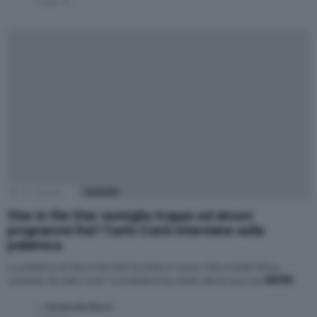
5 anni fa
22
Shares
GOSSIP
Star in the Star somiglia troppo ad alcuni
programmi Rai? Carlo Conti interviene sulla
polemica
La polemica di Star in the Star ha tirato in causa Tale e Quale Show,
MORE
condotto da Carlo Conti. Il conduttore ha voluto dire la sua così
by
Emanuela Bruco