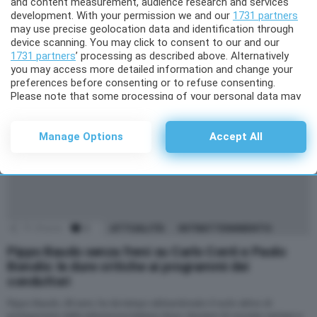
and content measurement, audience research and services
by
Raniero J. De Bortoli
development. With your permission we and our
1731 partners
5 anni fa
may use precise geolocation data and identification through
device scanning. You may click to consent to our and our
1731 partners
’ processing as described above. Alternatively
you may access more detailed information and change your
preferences before consenting or to refuse consenting.
Please note that some processing of your personal data may
not require your consent, but you have a right to object to
such processing. Your preferences will apply to this website
only. You can change your preferences or withdraw your
Manage Options
Accept All
consent at any time by returning to this site and clicking the
privacy policy
button at the bottom of the webpage.
75
Shares
2
Comments
ATTUALITÀ
INTRATTENIMENTO
Pippo Baudo senza freni su Carlo Conti e Paolo
Bonolis: le dure critiche ai programmi dei
conduttori
Pippo Baudo, 85 anni, ha da tempo abbandonato il ruolo attivo di
protagonista della televisione italiana dopo decenni di onorata carriera e