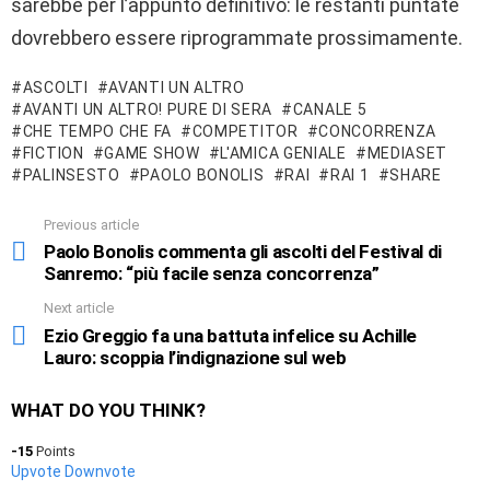
sarebbe per l’appunto definitivo: le restanti puntate
dovrebbero essere riprogrammate prossimamente.
ASCOLTI
AVANTI UN ALTRO
AVANTI UN ALTRO! PURE DI SERA
CANALE 5
CHE TEMPO CHE FA
COMPETITOR
CONCORRENZA
FICTION
GAME SHOW
L'AMICA GENIALE
MEDIASET
PALINSESTO
PAOLO BONOLIS
RAI
RAI 1
SHARE
Previous article
See
more
Paolo Bonolis commenta gli ascolti del Festival di
Sanremo: “più facile senza concorrenza”
Next article
Ezio Greggio fa una battuta infelice su Achille
Lauro: scoppia l’indignazione sul web
WHAT DO YOU THINK?
-15
Points
Upvote
Downvote