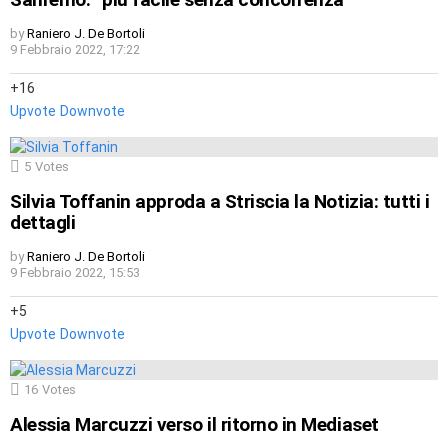
by
Raniero J. De Bortoli
9 Febbraio 2022, 17:22
16
Upvote
Downvote
5
Votes
Silvia Toffanin approda a Striscia la Notizia: tutti i
dettagli
by
Raniero J. De Bortoli
9 Febbraio 2022, 15:53
5
Upvote
Downvote
16
Votes
Alessia Marcuzzi verso il ritorno in Mediaset