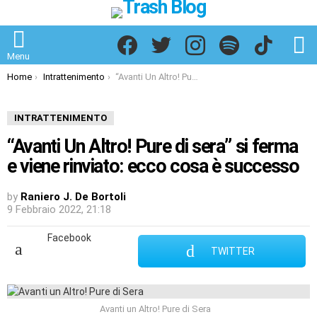
Facebook
Twitter
Instagram
Spotify
TikTok
S
Menu
You are here:
Home
Intrattenimento
“Avanti Un Altro! Pure di sera” si ferma e viene rinviato: ecco cosa è successo
INTRATTENIMENTO
“Avanti Un Altro! Pure di sera” si ferma
e viene rinviato: ecco cosa è successo
by
Raniero J. De Bortoli
9 Febbraio 2022, 21:18
Facebook
TWITTER
Avanti un Altro! Pure di Sera