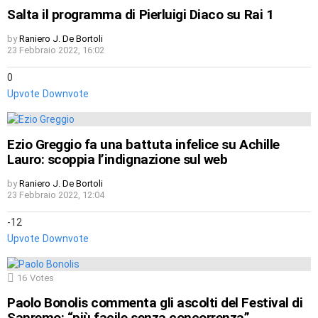
Salta il programma di Pierluigi Diaco su Rai 1
by
Raniero J. De Bortoli
23 Febbraio 2022, 16:02
0
Upvote
Downvote
Ezio Greggio fa una battuta infelice su Achille
Lauro: scoppia l’indignazione sul web
by
Raniero J. De Bortoli
23 Febbraio 2022, 12:04
-12
Upvote
Downvote
16
Votes
Paolo Bonolis commenta gli ascolti del Festival di
Sanremo: “più facile senza concorrenza”