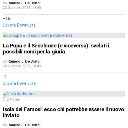
by
Raniero J. De Bortoli
20 Gennaio 2022, 14:49
16
Upvote
Downvote
La Pupa e il Secchione (e viceversa): svelati i
possibili nomi per la giuria
by
Raniero J. De Bortoli
20 Gennaio 2022, 13:49
-2
Upvote
Downvote
2
Votes
Isola dei Famosi: ecco chi potrebbe essere il nuovo
inviato
by
Raniero J. De Bortoli