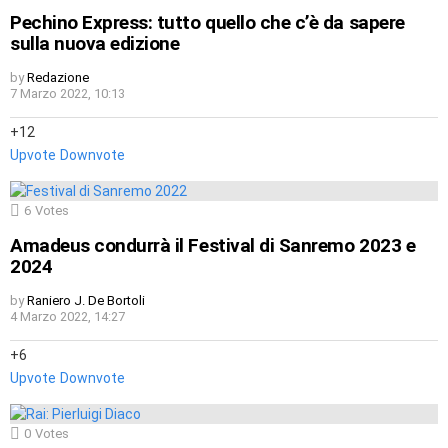
Pechino Express: tutto quello che c’è da sapere
sulla nuova edizione
by
Redazione
7 Marzo 2022, 10:13
12
Upvote
Downvote
6
Votes
Amadeus condurrà il Festival di Sanremo 2023 e
2024
by
Raniero J. De Bortoli
4 Marzo 2022, 14:27
6
Upvote
Downvote
0
Votes