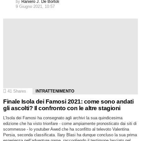
by
Raniero J. De Bortoli
9 Giugno 2021, 10:57
41
Shares
INTRATTENIMENTO
Finale Isola dei Famosi 2021: come sono andati
gli ascolti? Il confronto con le altre stagioni
L’Isola dei Famosi ha consegnato agli archivi la sua quindicesima
edizione che ha visto trionfare - come ampiamente pronosticato dai siti di
scommesse - lo youtuber Awed che ha sconfitto al televoto Valentina
Persia, seconda classificata. Ilary Blasi ha dunque concluso la sua prima
esperienza nell’adventure game, raccogliendo il testimone lasciato nel