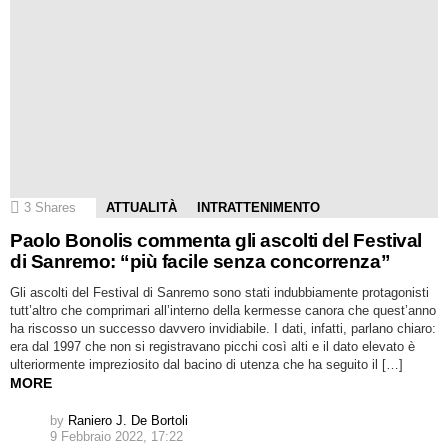
3
Shares
ATTUALITÀ
INTRATTENIMENTO
Paolo Bonolis commenta gli ascolti del Festival
di Sanremo: “più facile senza concorrenza”
Gli ascolti del Festival di Sanremo sono stati indubbiamente protagonisti
tutt’altro che comprimari all’interno della kermesse canora che quest’anno
ha riscosso un successo davvero invidiabile. I dati, infatti, parlano chiaro:
era dal 1997 che non si registravano picchi così alti e il dato elevato è
ulteriormente impreziosito dal bacino di utenza che ha seguito il […]
MORE
by
Raniero J. De Bortoli
9 Febbraio 2022, 17:22