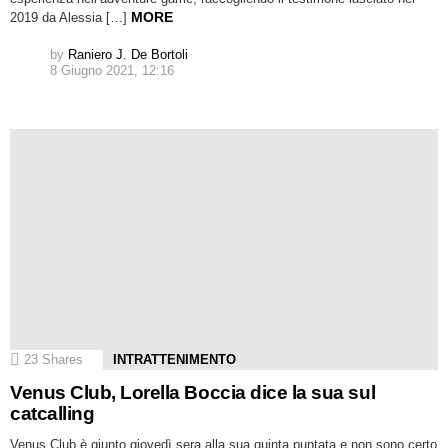
MORE
2019 da Alessia […]
by
Raniero J. De Bortoli
8 Giugno 2021, 12:16
23
Shares
INTRATTENIMENTO
Venus Club, Lorella Boccia dice la sua sul
catcalling
Venus Club è giunto giovedì sera alla sua quinta puntata e non sono certo