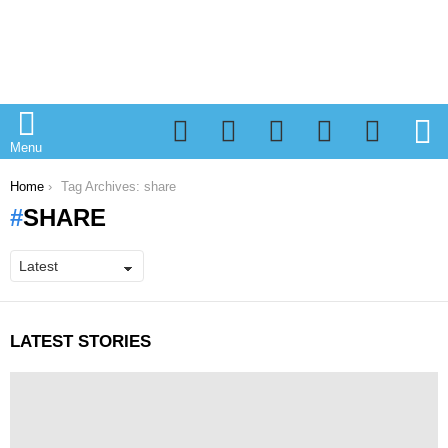
Facebook
Twitter
Instagram
Spotify
TikTok
S
Menu
You are here:
Home
Tag Archives: share
SHARE
LATEST STORIES