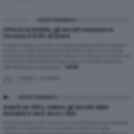
48
Shares
INTRATTENIMENTO
Striscia la Notizia, gli ascolti scendono e
toccano il 12.8% di share
Da qualche tempo, gli ascolti tv non stanno premiando Striscia la Notizia, il
tg satirico condotto da Gerry Scotti e Michelle Hunziker che è di recente
stato travolto dalle polemiche per il servizio in cui compariva la “N word”, ma
anche per la bufera mediatica scoppiata dopo un’imitazione ritenuta da
MORE
molti offensiva per la popolazione […]
by
Raniero J. De Bortoli
5 anni fa
1
Comment
INTRATTENIMENTO
Avanti un Altro, calano gli ascolti della
domenica sera: ecco i dati
Si chiama Avanti un altro! Pure di sera lo spin-off del game show preserale
condotto da Paolo Bonolis che da qualche settimana ha trovato
collocazione nel prime time di Canale 5 la domenica sera. Pare, però, che il