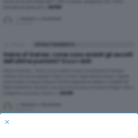
termini di ascolti (media dell’11.98% di share), spingendo così i vertici
MORE
aziendali ad optare per […]
by
Raniero J. De Bortoli
4 anni fa
1
Shares
INTRATTENIMENTO
Game of Games: come sono andati gli ascolti
dell’ultima puntata? Ecco i dati
Game of Games - Gioco Loco è stata la nuova scommessa di Simona
Ventura che ne ha segnato il ritorno su Rai 2 dopo diverso tempo. Il game
show ricalca in buona misura il format statunitense ideato e condotto da
Ellen DeGeneres che buon successo ha riscosso nel paese d’origine. Non il
MORE
medesimo successo, invece, […]
by
Raniero J. De Bortoli
5 anni fa
25
Shares
INTRATTENIMENTO
Game of Games con Simona Ventura torna in