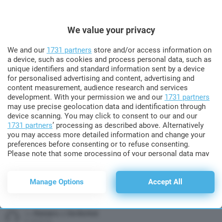
onda dopo lo stop: ecco come sono andati gli
ascolti e il commento della conduttrice
We value your privacy
Game of Games, il nuovo programma condotto da Simona Ventura che
ricalca il popolare format americano di Ellen DeGeneres, non ha conosciuto
nel nostro territorio ugual fortuna come il suo corrispettivo d’oltreoceano. Il
We and our
1731 partners
store and/or access information on
debutto del game show lo scorso 31 marzo non è nato sotto una buona
a device, such as cookies and process personal data, such as
MORE
stella: come ricorderete, in quella stessa sera andava […]
unique identifiers and standard information sent by a device
for personalised advertising and content, advertising and
by
Raniero J. De Bortoli
content measurement, audience research and services
5 anni fa
development. With your permission we and our
1731 partners
may use precise geolocation data and identification through
device scanning. You may click to consent to our and our
115
Shares
ATTUALITÀ
1731 partners
’ processing as described above. Alternatively
Incidente con i rulli a Ciao Darwin: in 4
you may access more detailed information and change your
rischiano il processo
preferences before consenting or to refuse consenting.
Please note that some processing of your personal data may
A causa di un incidente occorso a Ciao Darwin nel 2019, quattro persone
not require your consent, but you have a right to object to
rischiano il processo con l’accusa di lesioni personali gravissime. I fatti
such processing. Your preferences will apply to this website
risalgono al 17 aprile 2019 e il protagonista del tragico episodio si chiama
only. You can change your preferences or withdraw your
Manage Options
Accept All
Gabriele Marchetti, 59enne che partecipò a Ciao Darwin 8 - Le terre
consent at any time by returning to this site and clicking the
MORE
desolate; nel corso del cosiddetto “genodrome”, […]
privacy policy
button at the bottom of the webpage.
by
Raniero J. De Bortoli
5 anni fa